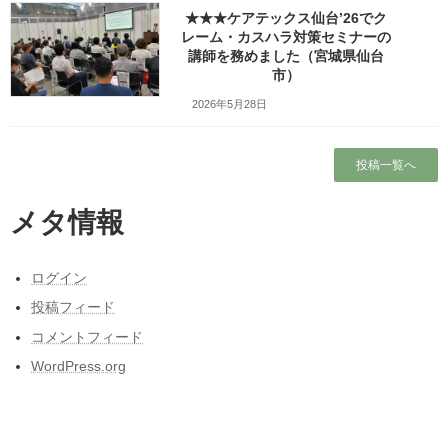
★★★ケアテックス仙台’26でク
Copy
レーム・カスハラ対策セミナーの
講師を務めました（宮城県仙台
市）
検索
2026年5月28日
人気の投稿とページ
投稿一覧へ
ホーム
メタ情報
プロフィール
ログイン
ワッツ・ビジョンについて
投稿フィード
昭和50年前後の中学校の校内合唱コンクール
コメントフィード
の懐かしい曲
WordPress.org
東日本大震災と私の3月11日～被災しなかった
人の被災地の1日とその後～
2026年の研修・講演・講師予定（予定を含