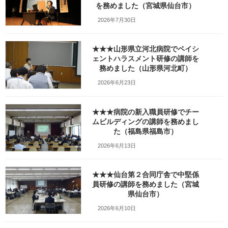
を務めました（宮城県仙台市）
_w1280_DSC04610
2026年7月30日
最
2024年4月6日
2024年4月12日
笹崎久美子
終
★★★山形県立河北病院でペイシ
更
新
ェントハラスメント研修の講師を
日
務めました（山形県河北町）
時
:
2026年6月23日
★★★病院の新入職員研修でチー
ムビルディングの講師を務めまし
た（福島県福島市）
2026年6月13日
★★★仙台第２合同庁舎で中堅係
員研修の講師を務めました（宮城
県仙台市）
Facebook
X
Bluesky
2026年6月10日
Threads
Hatena
LINE