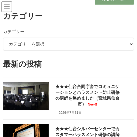
コ
ナ
ン
ビ
テ
ゲ
カテゴリー
ン
ー
ツ
シ
へ
ョ
カテゴリー
メディア
ス
ン
キ
に
ッ
移
プ
動
ホーム
最新の投稿
（2024）職業訓練法人様主催の合同新入社員研修会で接遇・ビジネスマナー
の講師を務めました（岩手県一関市）_w1280_DSC04610
（2024）職業訓練法人様主催の合同新入社員研修会で接遇・ビジネスマナー
の講師を務めました（岩手県一関市）_w1280_DSC04610
★★★仙台合同庁舎でコミュニケ
ーションとハラスメント防止研修
（2024）職業訓練法人様主催の
の講師を務めました（宮城県仙台
市）
New!!
合同新入社員研修会で接遇・ビ
2026年7月31日
ジネスマナーの講師を務めまし
★★★仙台シルバーセンターでカ
た（岩手県一関市）
スタマーハラスメント研修の講師