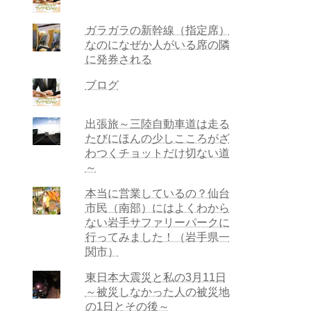
ガラガラの新幹線（指定席）
なのになぜか人がいる席の隣
に発券される
ブログ
出張旅～三陸自動車道は走る
たびにほんの少しこころがざ
わつくチョットだけ切ない道
～
本当に営業しているの？仙台
市民（南部）にはよくわから
ない岩手サファリーパークに
行ってみました！（岩手県一
関市）
東日本大震災と私の3月11日
～被災しなかった人の被災地
の1日とその後～