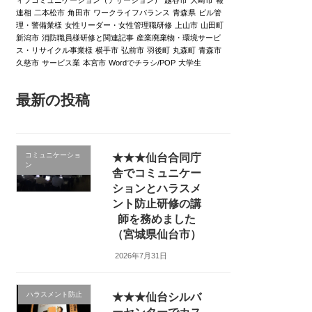
連相
二本松市
角田市
ワークライフバランス
青森県
ビル管
理・警備業様
女性リーダー・女性管理職研修
上山市
山田町
新潟市
消防職員様研修と関連記事
産業廃棄物・環境サービ
ス・リサイクル事業様
横手市
弘前市
羽後町
丸森町
青森市
久慈市
サービス業
本宮市
Wordでチラシ/POP
大学生
最新の投稿
コミュニケーショ
★★★仙台合同庁
ン
舎でコミュニケー
ションとハラスメ
ント防止研修の講
師を務めました
（宮城県仙台市）
2026年7月31日
ハラスメント防止
★★★仙台シルバ