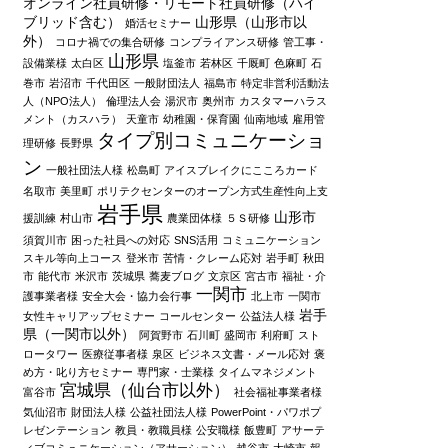
オンライン社員研修・リモート社員研修（ハイ
ブリッド含む）
山形県（山形市以
婚活セミナー
外）
コロナ禍での集合研修
コンプライアンス研修
管工事・
山形県
設備業様
太白区
塩釜市
若林区
千厩町
色麻町
石
巻市
岩沼市
千代田区
一般財団法人
福島市
特定非営利活動法
人（NPO法人）
倫理法人会
湯沢市
奥州市
カスタマーハラス
メント（カスハラ）
天童市
幼稚園・保育園
仙南地域
雇用管
タイプ別コミュニケーショ
理研修
長野県
ン
一般社団法人様
松島町
アイスブレイクにこころカード
名取市
美里町
ポリテクセンターのオープン方式生産性向上支
岩手県
山形市
援訓練
村山市
農業団体様
５Ｓ研修
須賀川市
困った社員への対応
SNS活用
コミュニケーション
スキル等向上コース
登米市
苦情・クレーム応対
岩手町
秋田
市
能代市
米沢市
茨城県
蕎麦ブログ
文京区
宮古市
福祉・介
一関市
護事業者様
安全大会・協力会行事
北上市
一関市
岩手
女性キャリアップセミナー
コールセンター
公益法人様
県（一関市以外）
阿賀野市
石川町
盛岡市
利府町
スト
ロータワー
医療従事者様
泉区
ビジネス文書・メール応対
褒
め方・叱り方セミナー
専門家・士業様
タイムマネジメント
宮城県（仙台市以外）
富谷市
社会福祉事業者様
気仙沼市
財団法人様
公益社団法人様
PowerPoint・パワポプ
レゼンテーション
教員・教職員様
公安職様
飯豊町
アサーテ
ィブコミュニケーション（アサーション）
越谷市
大崎市
報