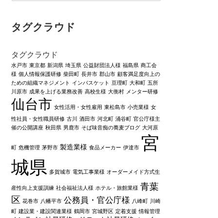
タグクラウド
タグクラウド
水戸市
東京都
新潟県
埼玉県
公益財団法人様
福島県
商工会
様
個人情報保護研修
柴田町
長井市
郡山市
顧客満足度向上の
ための組織マネジメント
インバスケット
亘理町
大和町
五所
川原市
成果を上げる業務改善
高校生様
大衡村
メンター研修
仙台市
女性活用・女性雇用
東松島市
小売業様
女
性社員・女性職員研修
古川
酒田市
河北町
涌谷町
官公庁様主
催の公開講座
秋田県
男鹿市
そば味音痴の蕎麦ブログ
大河原
宮
製造業様
町
危機管理
茅野市
食品メーカー
伊達市
城県
多賀城市
電気工事業様
オーダーメイド方式生
青葉
産性向上支援訓練
社会福祉法人様
ホテル・旅館業様
区
公務員・官公庁様
花巻市
八幡平市
八峰町
川崎
町
建設業・建設関連業様
鶴岡市
宮城野区
定着支援
情報管理