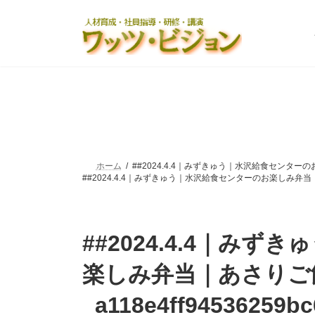
コ
ナ
ン
ビ
テ
ゲ
ン
ー
ツ
シ
へ
ョ
ス
ン
キ
に
ッ
移
プ
動
ホーム
##2024.4.4｜みずきゅう｜水沢給食センターのお楽
##2024.4.4｜みずきゅう｜水沢給食センターのお楽しみ弁当｜あさり
##2024.4.4｜み
楽しみ弁当｜あさりご
_a118e4ff94536259b