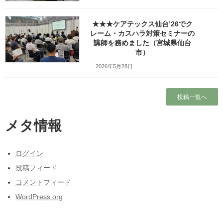
検索
★★★ケアテックス仙台’26でク
人気の投稿とページ
レーム・カスハラ対策セミナーの
講師を務めました（宮城県仙台
東日本大震災と私の3月11日～被災しなかった
市）
人の被災地の1日とその後～
2026年5月28日
2026年の研修・講演・講師予定（予定を含
む）
投稿一覧へ
★★★仙台シルバーセンターでカスタマーハ
ラスメント研修の講師を務めました（宮城県
仙台市）
メタ情報
ブログ
ログイン
ホーム
投稿フィード
コメントフィード
ガラガラの新幹線（指定席）なのになぜか人
がいる席の隣に発券される
WordPress.org
そばの味がわからない？①そばの味も風味も