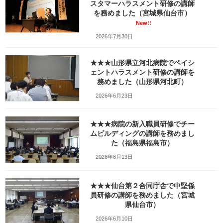
スタマーハラスメント研修の講師
最
を務めました（宮城県仙台市）
2023年6月28日
2025年2月16日
笹崎久美子
終
New!!
更
2026年7月30日
新
日
時
:
★★★山形県立河北病院でペイシ
ェントハラスメント研修の講師を
務めました（山形県河北町）
2026年6月23日
★★★病院の新入職員研修でチー
いらすとや
ムビルディングの講師を務めまし
た（福島県福島市）
2026年6月13日
Facebook
X
Bluesky
Threads
Hatena
LINE
★★★仙台第２合同庁舎で中堅係
Copy
員研修の講師を務めました（宮城
県仙台市）
2026年6月10日