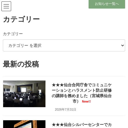
コ
ナ
お知らせ一覧へ
ン
ビ
テ
ゲ
ン
ー
カテゴリー
ツ
シ
へ
ョ
メディア
ス
ン
カテゴリー
キ
に
ッ
移
プ
動
ホーム
2023公益財団法人様のハラスメント相談員研修で講師を務めました （宮城県
最新の投稿
仙台市）_zzz01035
2023公益財団法人様のハラスメント相談員研修で講師を務めました （宮城県
仙台市）_zzz01035
★★★仙台合同庁舎でコミュニケ
2023公益財団法人様のハラスメ
ーションとハラスメント防止研修
の講師を務めました（宮城県仙台
ント相談員研修で講師を務めま
市）
New!!
2026年7月31日
した （宮城県仙台市）
_zzz01035
★★★仙台シルバーセンターでカ