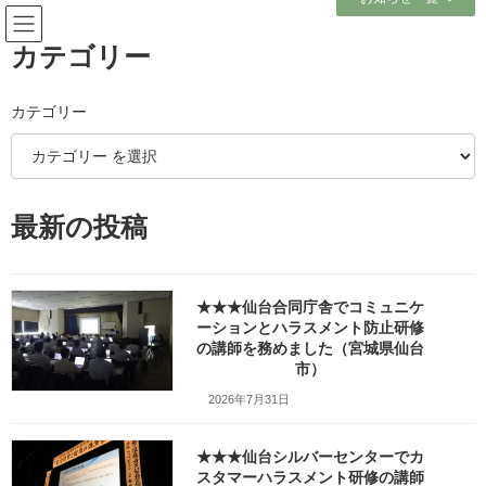
コ
ナ
ン
ビ
テ
ゲ
カテゴリー
ン
ー
ツ
シ
へ
ョ
カテゴリー
メディア
ス
ン
キ
に
ッ
移
プ
動
ホーム
最新の投稿
_職業訓練協会の会員企業様向け新入社員研修会で講師を務めました（岩手県
一関市）w1280_DSC01040
_職業訓練協会の会員企業様向け新入社員研修会で講師を務めました（岩手県
一関市）w1280_DSC01040
★★★仙台合同庁舎でコミュニケ
ーションとハラスメント防止研修
_職業訓練協会の会員企業様向け
の講師を務めました（宮城県仙台
市）
新入社員研修会で講師を務めま
2026年7月31日
した（岩手県一関市）
★★★仙台シルバーセンターでカ
w1280_DSC01040
スタマーハラスメント研修の講師