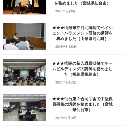
を務めました（宮城県仙台市）
最
2022年1月10日
2022年1月10日
笹崎久美子
終
2026年7月30日
更
新
日
★★★山形県立河北病院でペイシ
時
ェントハラスメント研修の講師を
:
務めました（山形県河北町）
2026年6月23日
★★★病院の新入職員研修でチー
ムビルディングの講師を務めまし
た（福島県福島市）
2026年6月13日
★★★仙台第２合同庁舎で中堅係
員研修の講師を務めました（宮城
Facebook
X
Bluesky
県仙台市）
Threads
Hatena
LINE
2026年6月10日
Copy