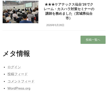
★★★ケアテックス仙台’26でク
レーム・カスハラ対策セミナーの
検索
講師を務めました（宮城県仙台
市）
人気の投稿とページ
2026年5月28日
ホーム
投稿一覧へ
プロフィール
メタ情報
ワッツ・ビジョンについて
ログイン
ガラガラの新幹線（指定席）なのになぜか人
投稿フィード
がいる席の隣に発券される
コメントフィード
昭和50年前後の中学校の校内合唱コンクール
WordPress.org
の懐かしい曲
東日本大震災と私の3月11日～被災しなかった
人の被災地の1日とその後～