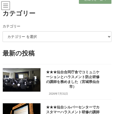
コ
ナ
ン
ビ
テ
ゲ
カテゴリー
ン
ー
ツ
シ
へ
ョ
2014-1121_（株）ホップステッ
カテゴリー
ス
ン
キ
に
プ様「困った社員の活かし方講
ッ
移
プ
動
座」
最新の投稿
_1h1280_2b84c2e4ad6beb812253a
4fe9e007e51
★★★仙台合同庁舎でコミュニケ
ーションとハラスメント防止研修
ホーム
の講師を務めました（宮城県仙台
2014-1121_（株）ホップステップ様「困った社員の活かし方講座」
市）
_1h1280_2b84c2e4ad6beb812253a4fe9e007e51
2026年7月31日
★★★仙台シルバーセンターでカ
スタマーハラスメント研修の講師