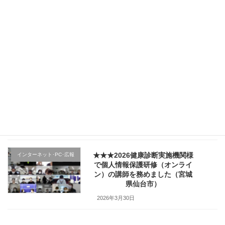
★★★（1日目）行政機関様の新
その他のテーマ
規採用職員研修で講師を務めま
した（宮城県仙台市）
2026年4月4日
★★★医療機関様の新入職員様
クレーム応対
向け「ハラスメント防止／カス
ハラ対策研修」で講師を務めま
した（山形県上山市）
2026年4月2日
★★★2026健康診断実施機関様
インターネット･PC･広報
で個人情報保護研修（オンライ
ン）の講師を務めました（宮城
県仙台市）
2026年3月30日