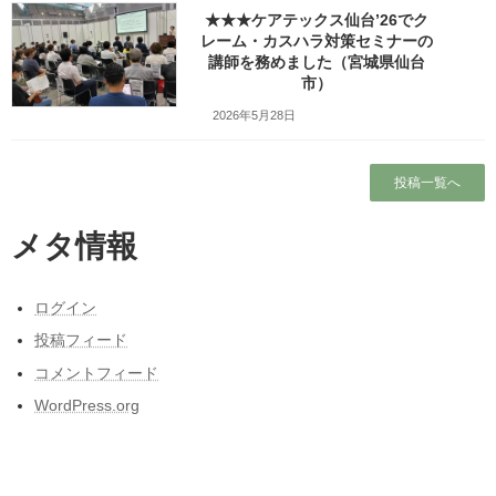
★★★ケアテックス仙台’26でク
レーム・カスハラ対策セミナーの
Facebook
X
Bluesky
講師を務めました（宮城県仙台
Threads
Hatena
LINE
市）
Copy
2026年5月28日
検索
投稿一覧へ
メタ情報
人気の投稿とページ
自己搬入！今泉清掃工場と石積埋立処分場に
粗大ごみを捨てに行こう
ログイン
東北人が見た長野県人気質（主に茅野・諏訪
投稿フィード
地方）の「ここにびっくり！」
コメントフィード
本当に営業しているの？仙台市民（南部）に
WordPress.org
はよくわからない岩手サファリーパークに行
ってみました！（岩手県一関市）
ガラガラの新幹線（指定席）なのになぜか人
がいる席の隣に発券される