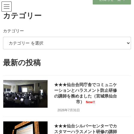
コ
ナ
ン
ビ
テ
ゲ
カテゴリー
ン
ー
ツ
シ
へ
ョ
雇用管理研修「コミュニケーシ
カテゴリー
ス
ン
キ
に
ョンスキル等向上コース」（宮
ッ
移
プ
動
城県仙台市）_box_fr_img001
最新の投稿
ホーム
雇用管理研修「コミュニケーションスキル等向上コース」（宮城県仙台市）
_box_fr_img001
★★★仙台合同庁舎でコミュニケ
ーションとハラスメント防止研修
の講師を務めました（宮城県仙台
市）
New!!
2026年7月31日
★★★仙台シルバーセンターでカ
スタマーハラスメント研修の講師