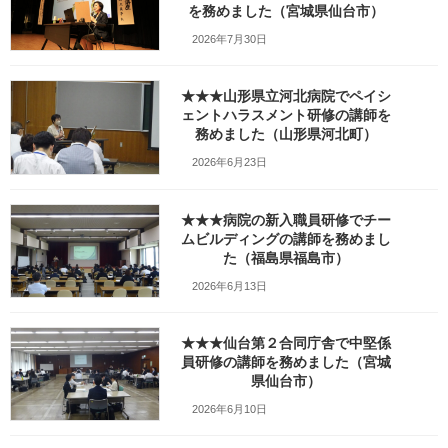
を務めました（宮城県仙台市）
2026年7月30日
★★★山形県立河北病院でペイシ
ェントハラスメント研修の講師を
務めました（山形県河北町）
2026年6月23日
★★★病院の新入職員研修でチー
ムビルディングの講師を務めまし
た（福島県福島市）
2026年6月13日
★★★仙台第２合同庁舎で中堅係
員研修の講師を務めました（宮城
県仙台市）
Facebook
X
Bluesky
2026年6月10日
Threads
Hatena
LINE