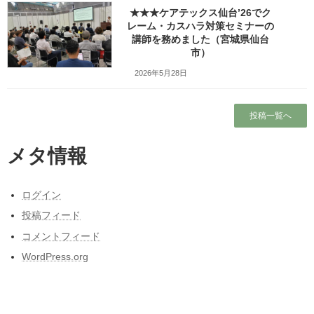
★★★ケアテックス仙台’26でク
Copy
レーム・カスハラ対策セミナーの
講師を務めました（宮城県仙台
市）
検索
2026年5月28日
人気の投稿とページ
投稿一覧へ
ホーム
メタ情報
プロフィール
ログイン
ワッツ・ビジョンについて
投稿フィード
コメントフィード
ガラガラの新幹線（指定席）なのになぜか人
がいる席の隣に発券される
WordPress.org
昭和50年前後の中学校の校内合唱コンクール
の懐かしい曲
東日本大震災と私の3月11日～被災しなかった