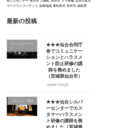
叱り方セミナー
米沢市
八峰町
長井市
５Ｓ研修
五所川原市
ワークライフバランス
仙南地域
東松島市
登米市
福島県
最新の投稿
コミュニケーショ
★★★仙台合同庁
ン
舎でコミュニケー
ションとハラスメ
ント防止研修の講
師を務めました
（宮城県仙台市）
2026年7月31日
ハラスメント防止
★★★仙台シルバ
ーセンターでカス
タマーハラスメン
ト研修の講師を務
めました（宮城県