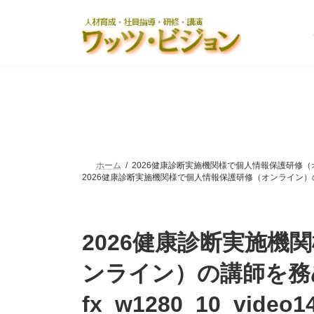
コ
ナ
ン
ビ
テ
ゲ
ン
ー
ツ
シ
へ
ョ
ス
ン
キ
に
ッ
移
プ
動
ホーム
2026健康診断実施機関様で個人情報保護研修（オンライン
2026健康診断実施機関様で個人情報保護研修（オンライン）の講師を務めま
2026健康診断実施機
ンライン）の講師を務
fx_w1280_10_video1