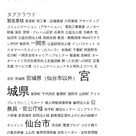
タグクラウド
製造業様
美里町
管工事・設備業様
小売業様
アサーティブ
コミュニケーション（アサーション）
電気工事業様
メンター
研修
泉区
苦情・クレーム応対
石巻市
公益法人様
大崎市
気
仙沼市
公益社団法人様
高校生様
教員・教職員様
Wordでチラ
一関市
シ/POP
角田市
公益財団法人様
インバスケット
カ
スタマーハラスメント（カスハラ）
松島町
千厩町
阿賀野市
石川町
一関市女性キャリアップセミナー
報連相
若林区
オー
ダーメイド方式生産性向上支援訓練
困った社員への対応
定着
支援
サービス業
コミュニケーションスキル等向上コース
文
宮
宮城県（仙台市以外）
京区
茨城県
城県
柴田町
千代田区
飯豊町
酒田市
山田町
アイス
公
ブレイクにこころカード
個人情報保護研修
倫理法人会
務員・官公庁様
岩手町
婚活セミナー
コンプライアン
ス研修
多賀城市
財団法人様
顧客満足度向上のための組織マ
仙台市
ネジメント
河北町
蕎麦ブログ
コロナ禍で
の集合研修
上山市
雇用管理研修
女性リーダー・女性管理職