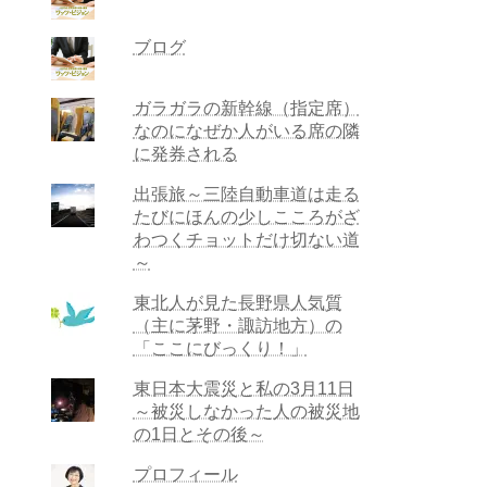
ブログ
ガラガラの新幹線（指定席）
なのになぜか人がいる席の隣
に発券される
出張旅～三陸自動車道は走る
たびにほんの少しこころがざ
わつくチョットだけ切ない道
～
東北人が見た長野県人気質
（主に茅野・諏訪地方）の
「ここにびっくり！」
東日本大震災と私の3月11日
～被災しなかった人の被災地
の1日とその後～
プロフィール