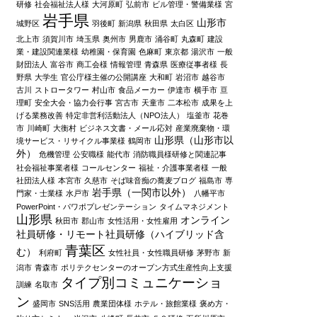
研修
社会福祉法人様
大河原町
弘前市
ビル管理・警備業様
宮
岩手県
山形市
城野区
羽後町
新潟県
秋田県
太白区
北上市
須賀川市
埼玉県
奥州市
男鹿市
涌谷町
丸森町
建設
業・建設関連業様
幼稚園・保育園
色麻町
東京都
湯沢市
一般
財団法人
富谷市
商工会様
情報管理
青森県
医療従事者様
長
野県
大学生
官公庁様主催の公開講座
大和町
岩沼市
越谷市
古川
ストロータワー
村山市
食品メーカー
伊達市
横手市
亘
理町
安全大会・協力会行事
宮古市
天童市
二本松市
成果を上
げる業務改善
特定非営利活動法人（NPO法人）
塩釜市
花巻
市
川崎町
大衡村
ビジネス文書・メール応対
産業廃棄物・環
山形県（山形市以
境サービス・リサイクル事業様
鶴岡市
外）
危機管理
公安職様
能代市
消防職員様研修と関連記事
社会福祉事業者様
コールセンター
福祉・介護事業者様
一般
社団法人様
本宮市
久慈市
そば味音痴の蕎麦ブログ
福島市
専
岩手県（一関市以外）
門家・士業様
水戸市
八幡平市
PowerPoint・パワポプレゼンテーション
タイムマネジメント
山形県
オンライン
秋田市
郡山市
女性活用・女性雇用
社員研修・リモート社員研修（ハイブリッド含
青葉区
む）
利府町
女性社員・女性職員研修
茅野市
新
潟市
青森市
ポリテクセンターのオープン方式生産性向上支援
タイプ別コミュニケーショ
訓練
名取市
ン
盛岡市
SNS活用
農業団体様
ホテル・旅館業様
褒め方・