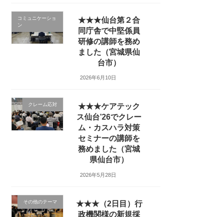
コミュニケーショ
★★★仙台第２合
ン
同庁舎で中堅係員
研修の講師を務め
ました（宮城県仙
台市）
2026年6月10日
クレーム応対
★★★ケアテック
ス仙台’26でクレー
ム・カスハラ対策
セミナーの講師を
務めました（宮城
県仙台市）
2026年5月28日
その他のテーマ
★★★（2日目）行
政機関様の新規採