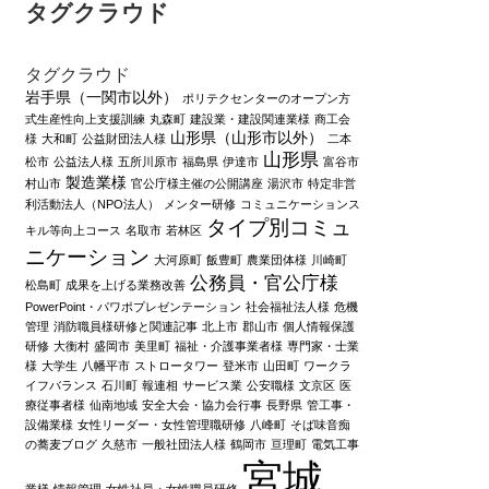
タグクラウド
タグクラウド
岩手県（一関市以外）
ポリテクセンターのオープン方
式生産性向上支援訓練
丸森町
建設業・建設関連業様
商工会
山形県（山形市以外）
様
大和町
公益財団法人様
二本
山形県
松市
公益法人様
五所川原市
福島県
伊達市
富谷市
製造業様
村山市
官公庁様主催の公開講座
湯沢市
特定非営
利活動法人（NPO法人）
メンター研修
コミュニケーションス
タイプ別コミュ
キル等向上コース
名取市
若林区
ニケーション
大河原町
飯豊町
農業団体様
川崎町
公務員・官公庁様
松島町
成果を上げる業務改善
PowerPoint・パワポプレゼンテーション
社会福祉法人様
危機
管理
消防職員様研修と関連記事
北上市
郡山市
個人情報保護
研修
大衡村
盛岡市
美里町
福祉・介護事業者様
専門家・士業
様
大学生
八幡平市
ストロータワー
登米市
山田町
ワークラ
イフバランス
石川町
報連相
サービス業
公安職様
文京区
医
療従事者様
仙南地域
安全大会・協力会行事
長野県
管工事・
設備業様
女性リーダー・女性管理職研修
八峰町
そば味音痴
の蕎麦ブログ
久慈市
一般社団法人様
鶴岡市
亘理町
電気工事
宮城
業様
情報管理
女性社員・女性職員研修