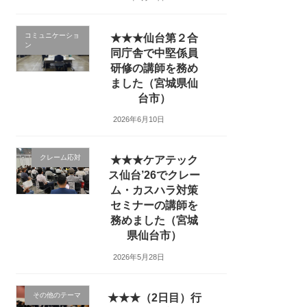
コミュニケーショ
★★★仙台第２合
ン
同庁舎で中堅係員
研修の講師を務め
ました（宮城県仙
台市）
2026年6月10日
クレーム応対
★★★ケアテック
ス仙台’26でクレー
ム・カスハラ対策
セミナーの講師を
務めました（宮城
県仙台市）
2026年5月28日
その他のテーマ
★★★（2日目）行