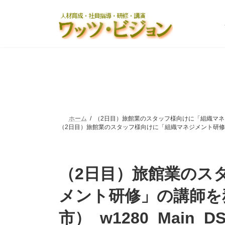
コ
ナ
ン
ビ
テ
ゲ
ン
ー
ツ
シ
へ
ョ
ス
ン
キ
に
ッ
移
プ
動
ホーム
（2日目）旅館業のスタッフ様向けに「組織マネジメ
（2日目）旅館業のスタッフ様向けに「組織マネジメント研修」の講
（2日目）旅館業のス
メント研修」の講師を
市）_w1280_Main_DS