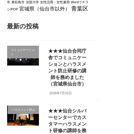
市
東松島市
須賀川市
女性活用・女性雇用
Wordでチラ
青葉区
宮城県（仙台市以外）
シ/POP
最新の投稿
コミュニケーショ
★★★仙台合同庁
ン
舎でコミュニケー
ションとハラスメ
ント防止研修の講
師を務めました
（宮城県仙台市）
2026年7月31日
ハラスメント防止
★★★仙台シルバ
ーセンターでカス
タマーハラスメン
ト研修の講師を務