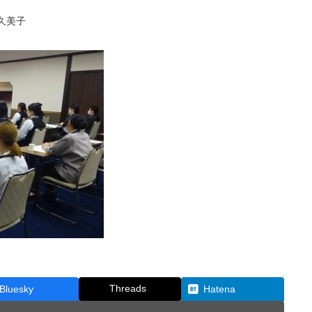
久美子
Threads
Bluesky
Hatena