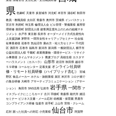
県
色麻町
天童市
多賀城市
河北町
本宮市
涌谷町
秋田市
教員・教職員様
太白区
青森市
奥州市
茨城県
インバスケット
宮古市
利府町
埼玉県
倫理法人会
ビル管理・警備業様
雇用管
理研修
柴田町
財団法人様
顧客満足度向上のための組織マネ
ジメント
水戸市
東京都
長井市
オーダーメイド方式生産性向
上支援訓練
茅野市
一関市女性キャリアップセミナー
社会福
祉事業者様
花巻市
気仙沼市
褒め方・叱り方セミナー
千代田
区
酒田市
石巻市
福島市
新潟市
新潟県
一般財団法人
横手市
公益社団法人様
千厩町
産業廃棄物・環境サービス・リサイク
ル事業様
タイムマネジメント
蕎麦ブログ
高校生様
カスタマ
山形市
ーハラスメント（カスハラ）
岩沼市
秋田県
越谷市
オンライン社員研
５Ｓ研修
コールセンター
定着支援
修・リモート社員研修（ハイブリッド含む）
宮城
野区
食品メーカー
ホテル・旅館業様
泉区
米沢市
コロナ禍で
の集合研修
大崎市
アサーティブコミュニケーション（アサー
岩手県
一関市
ション）
角田市
SNS活用
弘前市
ア
イスブレイクにこころカード
古川
羽後町
青森県
能代市
婚活
セミナー
ビジネス文書・メール応対
幼稚園・保育園
男鹿市
コンプライアンス研修
塩釜市
岩手町
上山市
苦情・クレーム
仙台市
応対
困った社員への対応
小売業様
阿賀野