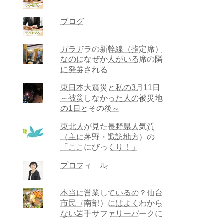
ブログ
ガラガラの新幹線（指定席）
なのになぜか人がいる席の隣
に発券される
東日本大震災と私の3月11日
～被災しなかった人の被災地
の1日とその後～
東北人が見た長野県人気質
（主に茅野・諏訪地方）の
「ここにびっくり！」
プロフィール
本当に営業しているの？仙台
市民（南部）にはよくわから
ない岩手サファリーパークに