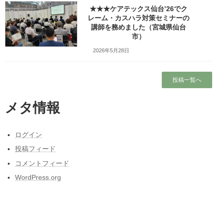
★★★ケアテックス仙台’26でク
ホーム
レーム・カスハラ対策セミナーの
講師を務めました（宮城県仙台
市）
ブログ
2026年5月28日
ガラガラの新幹線（指定席）なのになぜか人
がいる席の隣に発券される
投稿一覧へ
東日本大震災と私の3月11日～被災しなかった
人の被災地の1日とその後～
メタ情報
東北人が見た長野県人気質（主に茅野・諏訪
地方）の「ここにびっくり！」
ログイン
プロフィール
投稿フィード
コメントフィード
本当に営業しているの？仙台市民（南部）に
はよくわからない岩手サファリーパークに行
WordPress.org
ってみました！（岩手県一関市）
カテゴリー