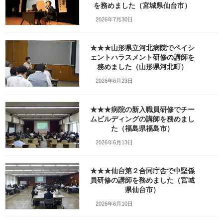
を務めました（宮城県仙台市）
:
2026年7月30日
★★★山形県立河北病院でペイシ
ェントハラスメント研修の講師を
務めました（山形県河北町）
2026年6月23日
★★★病院の新入職員研修でチー
ムビルディングの講師を務めまし
Facebook
X
Bluesky
た（福島県福島市）
Threads
Hatena
LINE
2026年6月13日
Copy
★★★仙台第２合同庁舎で中堅係
員研修の講師を務めました（宮城
検索
県仙台市）
2026年6月10日
人気の投稿とページ