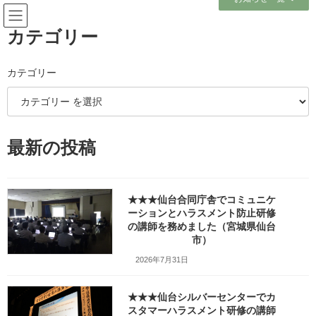
コ
ナ
ン
ビ
テ
ゲ
カテゴリー
ン
ー
ツ
シ
へ
ョ
カテゴリー
メディア
ス
ン
キ
に
ッ
移
プ
動
ホーム
最新の投稿
花京院のそば処「やぶ金」の肉そば_w1280_20260225_130552
花京院のそば処「やぶ金」の肉そば_w1280_20260225_130552
花京院のそば処「やぶ金」の肉
★★★仙台合同庁舎でコミュニケ
ーションとハラスメント防止研修
そば_w1280_20260225_130552
の講師を務めました（宮城県仙台
市）
最
2026年3月1日
2026年3月3日
笹崎久美子
2026年7月31日
終
更
新
★★★仙台シルバーセンターでカ
日
スタマーハラスメント研修の講師
時