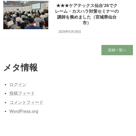
★★★ケアテックス仙台’26でク
レーム・カスハラ対策セミナーの
検索
講師を務めました（宮城県仙台
市）
人気の投稿とページ
2026年5月28日
ホーム
投稿一覧へ
プロフィール
メタ情報
ワッツ・ビジョンについて
ログイン
昭和50年前後の中学校の校内合唱コンクール
投稿フィード
の懐かしい曲
コメントフィード
東日本大震災と私の3月11日～被災しなかった
WordPress.org
人の被災地の1日とその後～
2026年の研修・講演・講師予定（予定を含
む）