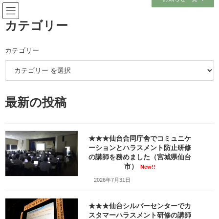
コ
ナ
ン
ビ
テ
ゲ
カテゴリー
ン
ー
ツ
シ
へ
ョ
カテゴリー
メディア
ス
ン
キ
に
ッ
移
プ
動
ホーム
最新の投稿
塩釜：まぐろ専門店「がお」の”特選本まぐろ
丼”_fx_w1280_20260219_113402_336
塩釜：まぐろ専門店「がお」の”特選本まぐろ
丼”_fx_w1280_20260219_113402_336
★★★仙台合同庁舎でコミュニケ
ーションとハラスメント防止研修
塩釜：まぐろ専門店「がお」
の講師を務めました（宮城県仙台
市）
New!!
の”特選本まぐろ
2026年7月31日
丼”_fx_w1280_20260219_1134
★★★仙台シルバーセンターでカ
02_336
スタマーハラスメント研修の講師