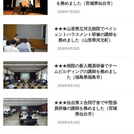
を務めました（宮城県仙台市）
最
2026年2月20日
2026年2月21日
笹崎久美子
終
2026年7月30日
更
新
日
★★★山形県立河北病院でペイシ
時
ェントハラスメント研修の講師を
:
務めました（山形県河北町）
2026年6月23日
★★★病院の新入職員研修でチー
ムビルディングの講師を務めまし
た（福島県福島市）
2026年6月13日
★★★仙台第２合同庁舎で中堅係
員研修の講師を務めました（宮城
Facebook
X
Bluesky
県仙台市）
Threads
Hatena
LINE
2026年6月10日
Copy