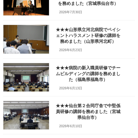
を務めました（宮城県仙台市）
:
2026年7月30日
★★★山形県立河北病院でペイシ
ェントハラスメント研修の講師を
務めました（山形県河北町）
2026年6月23日
★★★病院の新入職員研修でチー
ムビルディングの講師を務めまし
た（福島県福島市）
2026年6月13日
★★★仙台第２合同庁舎で中堅係
員研修の講師を務めました（宮城
県仙台市）
2026年6月10日
Facebook
X
Bluesky