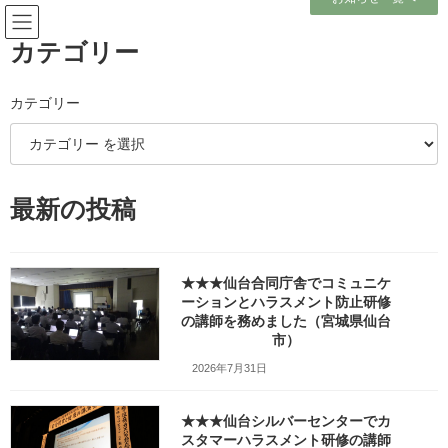
コ
ナ
ン
ビ
テ
ゲ
カテゴリー
ン
ー
ツ
シ
へ
ョ
カテゴリー
メディア
ス
ン
キ
に
ッ
移
プ
動
ホーム
最新の投稿
気仙沼合同庁舎食堂の味噌ラーメン_w1280_20260128_123958
気仙沼合同庁舎食堂の味噌ラーメン_w1280_20260128_123958
気仙沼合同庁舎食堂の味噌ラー
★★★仙台合同庁舎でコミュニケ
ーションとハラスメント防止研修
メン_w1280_20260128_123958
の講師を務めました（宮城県仙台
市）
最
2026年2月16日
2026年2月16日
笹崎久美子
2026年7月31日
終
更
新
★★★仙台シルバーセンターでカ
日
スタマーハラスメント研修の講師
時