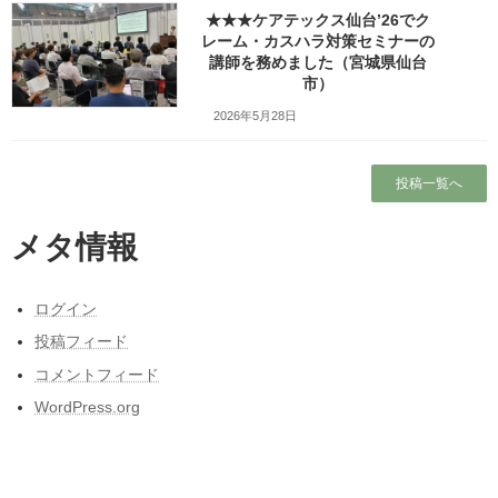
★★★ケアテックス仙台’26でク
Threads
Hatena
LINE
レーム・カスハラ対策セミナーの
Copy
講師を務めました（宮城県仙台
市）
2026年5月28日
検索
投稿一覧へ
人気の投稿とページ
ホーム
メタ情報
ブログ
ログイン
投稿フィード
ガラガラの新幹線（指定席）なのになぜか人
がいる席の隣に発券される
コメントフィード
WordPress.org
出張旅～三陸自動車道は走るたびにほんの少
しこころがざわつくチョットだけ切ない道～
東北人が見た長野県人気質（主に茅野・諏訪
地方）の「ここにびっくり！」