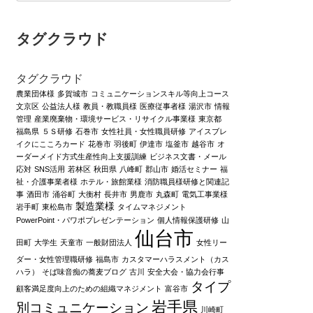
タグクラウド
タグクラウド
農業団体様
多賀城市
コミュニケーションスキル等向上コース
文京区
公益法人様
教員・教職員様
医療従事者様
湯沢市
情報
管理
産業廃棄物・環境サービス・リサイクル事業様
東京都
福島県
５Ｓ研修
石巻市
女性社員・女性職員研修
アイスブレ
イクにこころカード
花巻市
羽後町
伊達市
塩釜市
越谷市
オ
ーダーメイド方式生産性向上支援訓練
ビジネス文書・メール
応対
SNS活用
若林区
秋田県
八峰町
郡山市
婚活セミナー
福
祉・介護事業者様
ホテル・旅館業様
消防職員様研修と関連記
事
酒田市
涌谷町
大衡村
長井市
男鹿市
丸森町
電気工事業様
製造業様
岩手町
東松島市
タイムマネジメント
PowerPoint・パワポプレゼンテーション
個人情報保護研修
山
仙台市
田町
大学生
天童市
一般財団法人
女性リー
ダー・女性管理職研修
福島市
カスタマーハラスメント（カス
ハラ）
そば味音痴の蕎麦ブログ
古川
安全大会・協力会行事
タイプ
顧客満足度向上のための組織マネジメント
富谷市
岩手県
別コミュニケーション
川崎町