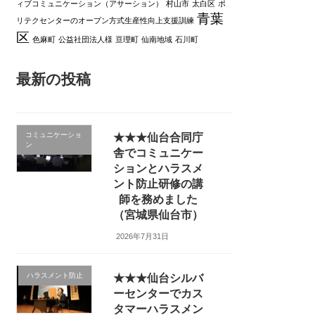
ィブコミュニケーション（アサーション）
村山市
太白区
ポ
青葉
リテクセンターのオープン方式生産性向上支援訓練
区
色麻町
公益社団法人様
亘理町
仙南地域
石川町
最新の投稿
コミュニケーショ
★★★仙台合同庁
ン
舎でコミュニケー
ションとハラスメ
ント防止研修の講
師を務めました
（宮城県仙台市）
2026年7月31日
ハラスメント防止
★★★仙台シルバ
ーセンターでカス
タマーハラスメン