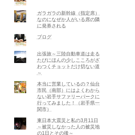
ガラガラの新幹線（指定席）
なのになぜか人がいる席の隣
に発券される
ブログ
出張旅～三陸自動車道は走る
たびにほんの少しこころがざ
わつくチョットだけ切ない道
～
本当に営業しているの？仙台
市民（南部）にはよくわから
ない岩手サファリーパークに
行ってみました！（岩手県一
関市）
東日本大震災と私の3月11日
～被災しなかった人の被災地
の1日とその後～