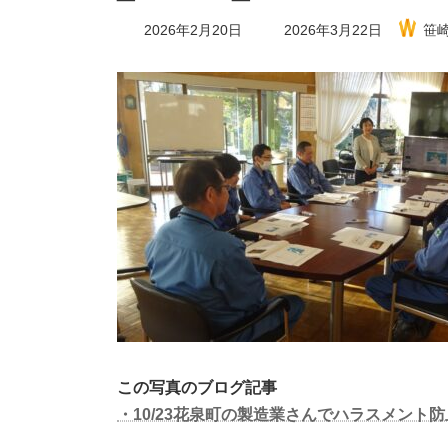
最
2026年2月20日
2026年3月22日
笹
終
更
新
日
時
:
この写真のブログ記事
・10/23花泉町の製造業さんでハラスメン