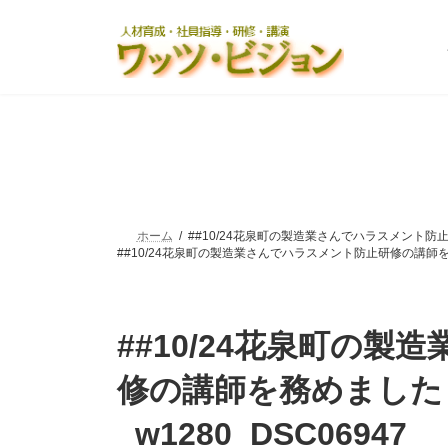
コ
ナ
ン
ビ
テ
ゲ
ン
ー
ツ
シ
へ
ョ
ス
ン
キ
に
ッ
移
プ
動
ホーム
##10/24花泉町の製造業さんでハラスメント防止
##10/24花泉町の製造業さんでハラスメント防止研修の講師を務
##10/24花泉町の
修の講師を務めました
_w1280_DSC06947