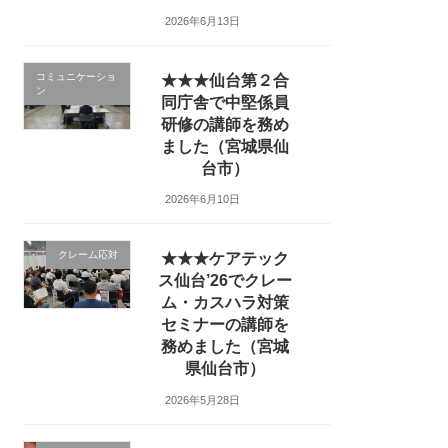
2026年6月13日
コミュニケーショ
★★★仙台第２合
ン
同庁舎で中堅係員
研修の講師を務め
ました（宮城県仙
台市）
2026年6月10日
クレーム応対
★★★ケアテック
ス仙台’26でクレー
ム・カスハラ対策
セミナーの講師を
務めました（宮城
県仙台市）
2026年5月28日