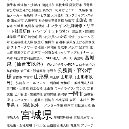
横手市
報連相
公安職様
須賀川市
高校生様
阿賀野市
長野県
官公庁様主催の公開講座
褒め方・叱り方セミナー
久慈市
食
品メーカー
松島町
サービス業
大河原町
コンプライアンス研
山形市
修
気仙沼市
八幡平市
社会福祉事業者様
秋田市
青
オンライン社員研修・リモ
森市
茨城県
奥州市
能代市
ート社員研修（ハイブリッド含む）
建設業・建設関
連業様
千厩町
河北町
困った社員への対応
苦情・クレーム応
対
社会福祉法人様
飯豊町
角田市
岩沼市
成果を上げる業務改
善
ストロータワー
幼稚園・保育園
名取市
米沢市
登米市
北
上市
蕎麦ブログ
水戸市
一関市女性キャリアップセミナー
大
宮城
崎市
特定非営利活動法人（NPO法人）
柴田町
美里町
県（仙台市以外）
Wordでチラシ/POP
コロナ禍での
公務員・官公庁
集合研修
管工事・設備業様
茅野市
様
山形県
山形県（山形市以
宮古市
本宮市
埼玉県
外）
弘前市
コールセンター
利府町
大和町
一般社団法人様
専門家・士業様
商工会様
上山市
ワークライフバランス
定着
一関市
支援
ビル管理・警備業様
宮城野区
新潟県
危機管
岩
理
インバスケット
盛岡市
新潟市
小売業様
泉区
二本松市
手県（一関市以外）
メンター研修
鶴岡市
財団法人様
倫
宮城県
理法人会
雇用管理研修
五所川原市
女
性活用・女性雇用
千代田区
公益財団法人様
青森県
アサーテ