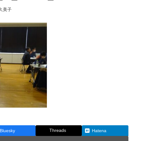
久美子
Threads
Bluesky
Hatena