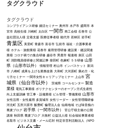
タグクラウド
タグクラウド
コンプライアンス研修
婚活セミナー
奥州市
水戸市
盛岡市
本
一関市
宮市
高校生様
川崎町
太白区
商工会様
石巻市
公
益社団法人様
定着支援
医療従事者様
能代市
若林区
岩手町
青葉区
美里町
青森市
富谷市
弘前市
福祉・介護事業者
様
ホテル・旅館業様
花巻市
雇用管理研修
建設業・建設関連
業様
コロナ禍での集合研修
越谷市
男鹿市
報連相
泉区
山田
山形
町
消防職員様研修と関連記事
柴田町
色麻町
５Ｓ研修
県（山形市以外）
情報管理
村山市
インバスケット
新潟
市
八峰町
成果を上げる業務改善
大和町
大河原町
褒め方・叱
宮
り方セミナー
一関市女性キャリアップセミナー
上山市
城県（仙台市以外）
製造
茨城県
コールセンター
業様
電気工事業様
ポリテクセンターのオープン方式生産性
山形市
向上支援訓練
管工事・設備業様
ビル管理・警備業様
女性活用・女性雇用
多賀城市
女性リーダー・女性管理職研修
河北町
五所川原市
飯豊町
倫理法人会
仙南地域
そば味音痴の
岩手県（一関市以外）
蕎麦ブログ
官公庁様主催の公開
講座
秋田県
蕎麦ブログ
大衡村
公益法人様
社会福祉事業者様
名取市
ビジネス文書・メール応対
特定非営利活動法人（NPO
仙台市