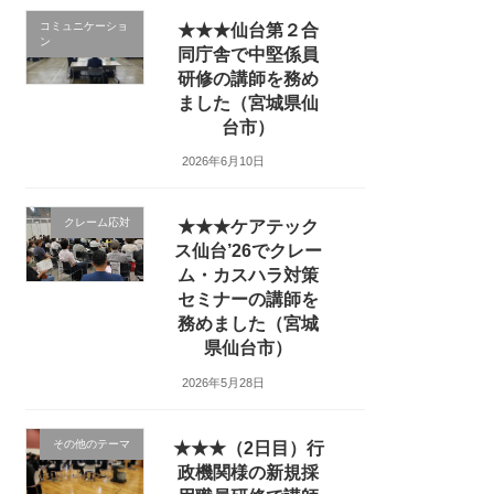
コミュニケーショ
★★★仙台第２合
ン
同庁舎で中堅係員
研修の講師を務め
ました（宮城県仙
台市）
2026年6月10日
クレーム応対
★★★ケアテック
ス仙台’26でクレー
ム・カスハラ対策
セミナーの講師を
務めました（宮城
県仙台市）
2026年5月28日
その他のテーマ
★★★（2日目）行
政機関様の新規採