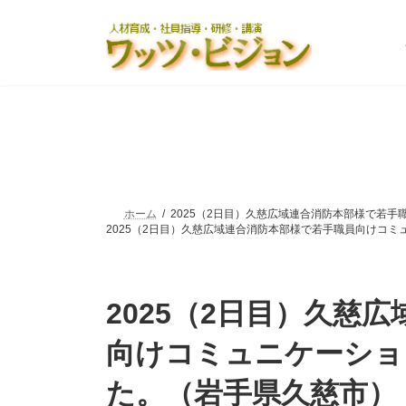
コ
ナ
ン
ビ
テ
ゲ
ン
ー
ツ
シ
へ
ョ
ス
ン
キ
に
ッ
移
プ
動
ホーム
2025（2日目）久慈広域連合消防本部様で若手職
2025（2日目）久慈広域連合消防本部様で若手職員向けコミュニ
2025（2日目）久慈
向けコミュニケーショ
た。（岩手県久慈市）_fx_