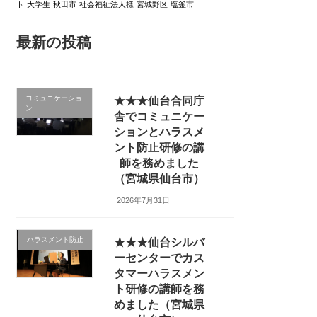
ト
大学生
秋田市
社会福祉法人様
宮城野区
塩釜市
最新の投稿
コミュニケーショ
★★★仙台合同庁
ン
舎でコミュニケー
ションとハラスメ
ント防止研修の講
師を務めました
（宮城県仙台市）
2026年7月31日
ハラスメント防止
★★★仙台シルバ
ーセンターでカス
タマーハラスメン
ト研修の講師を務
めました（宮城県