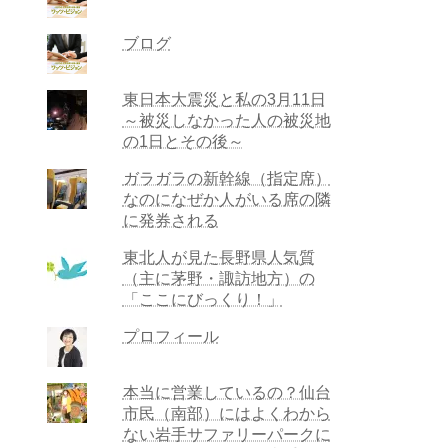
ブログ
東日本大震災と私の3月11日
～被災しなかった人の被災地
の1日とその後～
ガラガラの新幹線（指定席）
なのになぜか人がいる席の隣
に発券される
東北人が見た長野県人気質
（主に茅野・諏訪地方）の
「ここにびっくり！」
プロフィール
本当に営業しているの？仙台
市民（南部）にはよくわから
ない岩手サファリーパークに