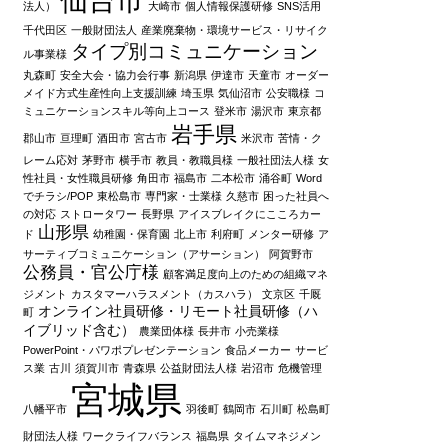
法人）
大崎市
個人情報保護研修
SNS活用
千代田区
一般財団法人
産業廃棄物・環境サービス・リサイク
タイプ別コミュニケーション
ル事業様
丸森町
安全大会・協力会行事
新潟県
伊達市
天童市
オーダー
メイド方式生産性向上支援訓練
埼玉県
気仙沼市
公安職様
コ
ミュニケーションスキル等向上コース
登米市
湯沢市
東京都
岩手県
郡山市
亘理町
酒田市
宮古市
米沢市
苦情・ク
レーム応対
茅野市
横手市
教員・教職員様
一般社団法人様
女
性社員・女性職員研修
角田市
福島市
二本松市
涌谷町
Word
でチラシ/POP
東松島市
専門家・士業様
久慈市
困った社員へ
の対応
ストロータワー
長野県
アイスブレイクにこころカー
山形県
ド
幼稚園・保育園
北上市
利府町
メンター研修
ア
サーティブコミュニケーション（アサーション）
阿賀野市
公務員・官公庁様
顧客満足度向上のための組織マネ
ジメント
カスタマーハラスメント（カスハラ）
文京区
千厩
オンライン社員研修・リモート社員研修（ハ
町
イブリッド含む）
農業団体様
長井市
小売業様
PowerPoint・パワポプレゼンテーション
食品メーカー
サービ
ス業
古川
須賀川市
青森県
公益財団法人様
岩沼市
危機管理
宮城県
八幡平市
羽後町
鶴岡市
石川町
松島町
財団法人様
ワークライフバランス
福島県
タイムマネジメン