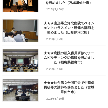
を務めました（宮城県仙台市）
2026年7月30日
★★★山形県立河北病院でペイシ
ェントハラスメント研修の講師を
務めました（山形県河北町）
2026年6月23日
写真の記事：
夕月でご飯スロービレッジに泊って萩生石箱遺跡を
★★★病院の新入職員研修でチー
ちょっと見た飯豊出張の旅（山形県飯豊町）
ムビルディングの講師を務めまし
た（福島県福島市）
2026年6月13日
Facebook
X
Bluesky
Threads
Hatena
LINE
★★★仙台第２合同庁舎で中堅係
Copy
員研修の講師を務めました（宮城
県仙台市）
コメントを残す
2026年6月10日
メールアドレスが公開されることはありません。
※
が付いている