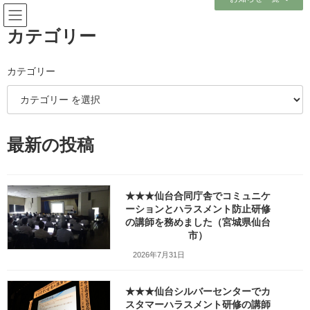
コ
ナ
ン
ビ
テ
ゲ
カテゴリー
ン
ー
ツ
シ
へ
ョ
カテゴリー
メディア
ス
ン
キ
に
ッ
移
プ
動
ホーム
#萩生石箱遺跡（山形県飯豊町）_20201022_073754
最新の投稿
#萩生石箱遺跡（山形県飯豊町）_20201022_073754
#萩生石箱遺跡（山形県飯豊町）
★★★仙台合同庁舎でコミュニケ
_20201022_073754
ーションとハラスメント防止研修
の講師を務めました（宮城県仙台
市）
最
2020年10月30日
2024年4月14日
笹崎久美子
終
2026年7月31日
更
新
日
★★★仙台シルバーセンターでカ
時
スタマーハラスメント研修の講師
: