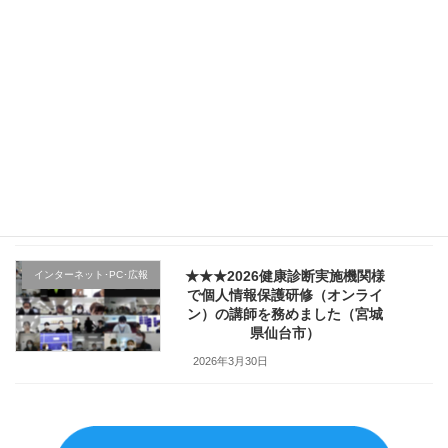
★★★（1日目）行政機関様の新
その他のテーマ
規採用職員研修で講師を務めま
した（宮城県仙台市）
2026年4月4日
★★★医療機関様の新入職員様
クレーム応対
向け「ハラスメント防止／カス
ハラ対策研修」で講師を務めま
した（山形県上山市）
2026年4月2日
★★★2026健康診断実施機関様
インターネット･PC･広報
で個人情報保護研修（オンライ
ン）の講師を務めました（宮城
県仙台市）
2026年3月30日