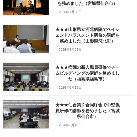
を務めました（宮城県仙台市）
_fx_w1280_DSC07132
2026年7月30日
最
2026年2月21日
2026年2月21日
笹崎久美子
終
★★★山形県立河北病院でペイシ
更
新
ェントハラスメント研修の講師を
日
務めました（山形県河北町）
時
:
2026年6月23日
★★★病院の新入職員研修でチー
ムビルディングの講師を務めまし
た（福島県福島市）
2026年6月13日
★★★仙台第２合同庁舎で中堅係
員研修の講師を務めました（宮城
県仙台市）
Facebook
X
Bluesky
2026年6月10日
Threads
Hatena
LINE