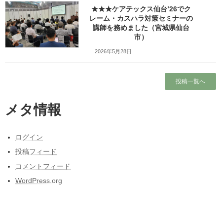
★★★ケアテックス仙台’26でク
Copy
レーム・カスハラ対策セミナーの
講師を務めました（宮城県仙台
市）
検索
2026年5月28日
人気の投稿とページ
投稿一覧へ
ホーム
メタ情報
プロフィール
ログイン
ワッツ・ビジョンについて
投稿フィード
ガラガラの新幹線（指定席）なのになぜか人
コメントフィード
がいる席の隣に発券される
WordPress.org
昭和50年前後の中学校の校内合唱コンクール
の懐かしい曲
東日本大震災と私の3月11日～被災しなかった