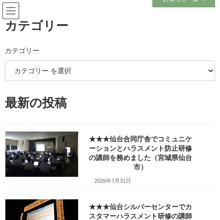
コ
ナ
ン
ビ
テ
ゲ
カテゴリー
ン
ー
ツ
シ
へ
ョ
カテゴリー
メディア
ス
ン
キ
に
ッ
移
プ
動
ホーム
最新の投稿
2025（1日目）青葉消防署様のコンプライアンス研修で「ハラスメント防
止」の講師を務めました（宮城県仙台市）_fx_w1280_DSC07132
2025（1日目）青葉消防署様のコンプライアンス研修で「ハラスメント防
止」の講師を務めました（宮城県仙台市）_fx_w1280_DSC07132
★★★仙台合同庁舎でコミュニケ
ーションとハラスメント防止研修
2025（1日目）青葉消防署様のコ
の講師を務めました（宮城県仙台
市）
ンプライアンス研修で「ハラス
2026年7月31日
メント防止」の講師を務めまし
★★★仙台シルバーセンターでカ
た（宮城県仙台市）
スタマーハラスメント研修の講師