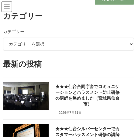
コ
ナ
ン
ビ
テ
ゲ
カテゴリー
ン
ー
ツ
シ
へ
ョ
カテゴリー
メディア
ス
ン
キ
に
ッ
移
プ
動
ホーム
最新の投稿
#いじめ？｜新人美容師が辞めようと思った理由_fr_2024-0106_slide
#いじめ？｜新人美容師が辞めようと思った理由_fr_2024-0106_slide
#いじめ？｜新人美容師が辞めよ
★★★仙台合同庁舎でコミュニケ
ーションとハラスメント防止研修
うと思った理由_fr_2024-
の講師を務めました（宮城県仙台
市）
0106_slide
2026年7月31日
最
2024年3月30日
2024年8月22日
笹崎久美子
終
★★★仙台シルバーセンターでカ
更
スタマーハラスメント研修の講師