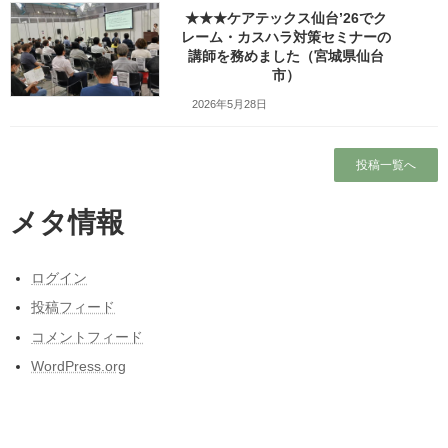
Facebook
X
Bluesky
★★★ケアテックス仙台’26でク
レーム・カスハラ対策セミナーの
Threads
Hatena
LINE
講師を務めました（宮城県仙台
市）
Copy
2026年5月28日
検索
投稿一覧へ
人気の投稿とページ
メタ情報
ガラガラの新幹線（指定席）なのになぜか人
がいる席の隣に発券される
ログイン
ホーム
投稿フィード
コメントフィード
ブログ
WordPress.org
本当に営業しているの？仙台市民（南部）に
はよくわからない岩手サファリーパークに行
ってみました！（岩手県一関市）