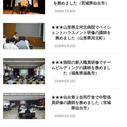
新
を務めました（宮城県仙台市）
日
時
2026年7月30日
:
★★★山形県立河北病院でペイシ
ェントハラスメント研修の講師を
務めました（山形県河北町）
2026年6月23日
★★★病院の新入職員研修でチー
ムビルディングの講師を務めまし
た（福島県福島市）
2026年6月13日
★★★仙台第２合同庁舎で中堅係
写真の記事：
パレスへいあんで行われた建設業様（土木）の会社
員研修の講師を務めました（宮城
総会基調講演で異世代コミュニケーション研修の講師を務めまし
県仙台市）
た（宮城県仙台市）
2026年6月10日