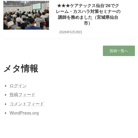
★★★ケアテックス仙台’26でク
レーム・カスハラ対策セミナーの
講師を務めました（宮城県仙台
市）
Facebook
X
Bluesky
2026年5月28日
Threads
Hatena
LINE
投稿一覧へ
Copy
メタ情報
検索
ログイン
人気の投稿とページ
投稿フィード
ホーム
コメントフィード
WordPress.org
ブログ
東日本大震災と私の3月11日～被災しなかった
人の被災地の1日とその後～