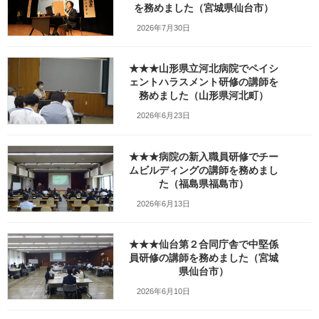
け）で講師を務めました（岩手
を務めました（宮城県仙台市）
2026年7月30日
県一関市）_KODAK Digital Still
Camera
★★★山形県立河北病院でペイシ
ェントハラスメント研修の講師を
最
務めました（山形県河北町）
2021年12月28日
2022年1月10日
笹崎久美子
終
更
2026年6月23日
新
日
時
★★★病院の新入職員研修でチー
:
ムビルディングの講師を務めまし
た（福島県福島市）
2026年6月13日
★★★仙台第２合同庁舎で中堅係
員研修の講師を務めました（宮城
県仙台市）
2026年6月10日