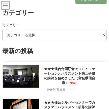
コ
ナ
ン
ビ
テ
ゲ
カテゴリー
ン
ー
ツ
シ
へ
ョ
カテゴリー
メディア
ス
ン
キ
に
ッ
移
プ
動
ホーム
最新の投稿
一関市様主催の女性キャリアアップセミナー（タイプ分け＋クレーム応対／
若手・中堅社員向け）で講師を務めました（岩手県一関市）_KODAK Digital
Still Camera
一関市様主催の女性キャリアアップセミナー（タイプ分け＋クレーム応対／
若手・中堅社員向け）で講師を務めました（岩手県一関市）_KODAK Digital
★★★仙台合同庁舎でコミュニケ
Still Camera
ーションとハラスメント防止研修
の講師を務めました（宮城県仙台
市）
一関市様主催の女性キャリアア
New!!
2026年7月31日
ップセミナー（タイプ分け＋ク
レーム応対／若手・中堅社員向
★★★仙台シルバーセンターでカ
スタマーハラスメント研修の講師