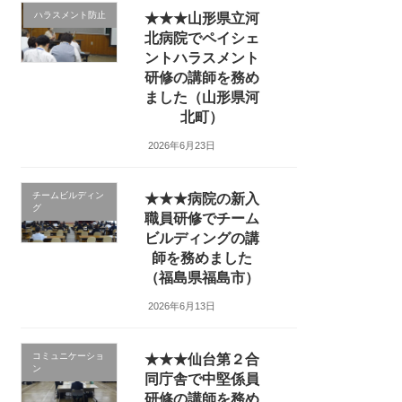
ハラスメント防止
★★★山形県立河
北病院でペイシェ
ントハラスメント
研修の講師を務め
ました（山形県河
北町）
2026年6月23日
チームビルディン
★★★病院の新入
グ
職員研修でチーム
ビルディングの講
師を務めました
（福島県福島市）
2026年6月13日
コミュニケーショ
★★★仙台第２合
ン
同庁舎で中堅係員
研修の講師を務め