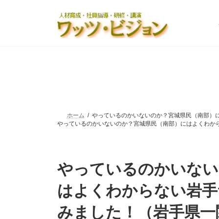
コ
ナ
ン
ビ
テ
ゲ
ン
ー
ツ
シ
へ
ョ
ス
ン
キ
に
ッ
移
プ
動
ホーム
やっているのかいないのか？宮城県民（南部）には
やっているのかいないのか？宮城県民（南部）にはよくわからない
やっているのかいない
はよくわからない岩手
みました！（岩手県一関市）