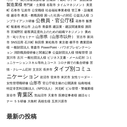
製造業様
専門家・士業様
名取市
タイムマネジメント
美里
町
石巻市
弘前市
公安職様
社会福祉事業者様
管工事・設備業
様
越谷市
教員・教職員様
困った社員への対応
公益法人様
コ
公務員・官公庁様
ンプライアンス研修
花巻市
飯豊
町
報連相
村山市
上山市
青森県
建設業・建設関連業様
酒田
市
宮城野区
顧客満足度向上のための組織マネジメント
褒め
山形県（山形市以外）
方・叱り方セミナー
宮古市
新潟
市
SNS活用
石川町
秋田県
東松島市
東京都
横手市
農業団体
様
一般財団法人
青森市
PowerPoint・パワポプレゼンテーシ
ョン
消防職員様研修と関連記事
公益財団法人様
情報管理
須
賀川市
古川
一般社団法人様
ビジネス文書・メール応対
コミ
ュニケーションスキル等向上コース
コロナ禍での集合研修
苦
タイプ別コミュ
情・クレーム応対
文京区
長井市
ニケーション
岩沼市
登米市
米沢市
女性リーダー・
山形市
女性管理職研修
官公庁様主催の公開講座
仙南地域
特定非営利活動法人（NPO法人）
河北町
ビル管理・警備業様
青葉区
富谷市
気仙沼市
天童市
医療従事者様
婚活セミ
ナー
５Ｓ研修
大衡村
高校生様
五所川原市
最新の投稿