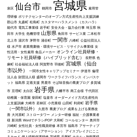
宮城県
仙台市
泉区
鶴岡市
雇用管
理研修
ポリテクセンターのオープン方式生産性向上支援訓練
郡山市
丸森町
松島町
カスタマーハラスメント（カスハラ）
能代市
電気工事業様
岩手町
安全大会・協力会行事
埼玉県
秋
山形県
田市
大学生
危機管理
角田市
サービス業
二本松市
一関市
北上市
湯沢市
茅野市
涌谷町
八峰町
公益社団法人
様
水戸市
産業廃棄物・環境サービス・リサイクル事業様
女
オンライン社員研修・
性活用・女性雇用
食品メーカー
リモート社員研修（ハイブリッド含む）
長野県
色
宮城県（仙台
麻町
社会福祉法人様
阿賀野市
羽後町
市以外）
一関市女性キャリアップセミナー
伊達市
倫理
法人会
財団法人様
盛岡市
ワークライフバランス
インバスケ
ット
福島県
定着支援
男鹿市
そば味音痴の蕎麦ブログ
多賀城
岩手県
市
亘理町
太白区
八幡平市
商工会様
千代田区
幼稚園・保育園
柴田町
塩釜市
オーダーメイド方式生産性向
岩手県
上支援訓練
大崎市
若林区
小売業様
山田町
利府町
（一関市以外）
久慈市
蕎麦ブログ
成果を上げる業務改
善
大河原町
ストロータワー
メンター研修
福祉・介護事業者
様
新潟県
Wordでチラシ/POP
大和町
コールセンター
奥州市
川崎町
女性社員・女性職員研修
本宮市
福島市
アサーティブ
コミュニケーション（アサーション）
アイスブレイクにここ
ろカード
個人情報保護研修
茨城県
千厩町
ホテル・旅館業様