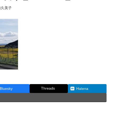
崎久美子
Threads
Bluesky
Hatena