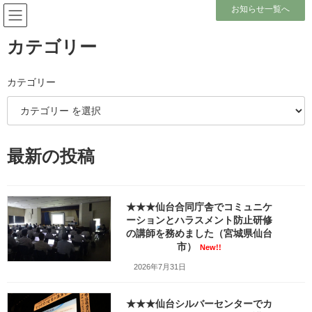
コ
ナ
お知らせ一覧へ
ン
ビ
テ
ゲ
ン
ー
カテゴリー
ツ
シ
へ
ョ
メディア
ス
ン
カテゴリー
キ
に
ッ
移
プ
動
ホーム
仙台第3法務総合庁舎で新入職員研修をビデオ撮影しコミュニケーションと報
最新の投稿
連相の講師を務めました（宮城県仙台市）_DSC00905
仙台第3法務総合庁舎で新入職員研修をビデオ撮影しコミュニケーションと報
連相の講師を務めました（宮城県仙台市）_DSC00905
★★★仙台合同庁舎でコミュニケ
仙台第3法務総合庁舎で新入職員
ーションとハラスメント防止研修
の講師を務めました（宮城県仙台
研修をビデオ撮影しコミュニケ
市）
New!!
2026年7月31日
ーションと報連相の講師を務め
ました（宮城県仙台市）
★★★仙台シルバーセンターでカ