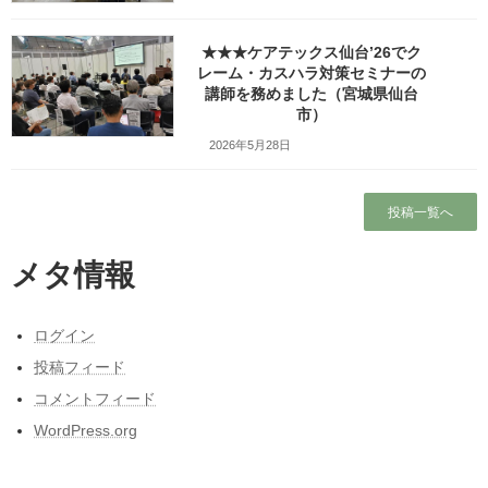
Copy
★★★ケアテックス仙台’26でク
レーム・カスハラ対策セミナーの
検索
講師を務めました（宮城県仙台
市）
人気の投稿とページ
2026年5月28日
ホーム
投稿一覧へ
ガラガラの新幹線（指定席）なのになぜか人
がいる席の隣に発券される
メタ情報
プロフィール
ログイン
ワッツ・ビジョンについて
投稿フィード
コメントフィード
東日本大震災と私の3月11日～被災しなかった
WordPress.org
人の被災地の1日とその後～
2026年の研修・講演・講師予定（予定を含