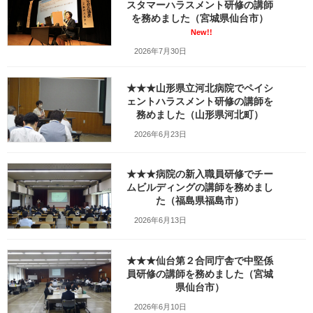
スタマーハラスメント研修の講師
_DSC00905
を務めました（宮城県仙台市）
New!!
最
2021年3月11日
2021年3月16日
笹崎久美子
2026年7月30日
終
更
新
★★★山形県立河北病院でペイシ
日
ェントハラスメント研修の講師を
時
務めました（山形県河北町）
:
2026年6月23日
★★★病院の新入職員研修でチー
ムビルディングの講師を務めまし
た（福島県福島市）
2026年6月13日
★★★仙台第２合同庁舎で中堅係
員研修の講師を務めました（宮城
Facebook
X
Bluesky
県仙台市）
Threads
Hatena
LINE
2026年6月10日