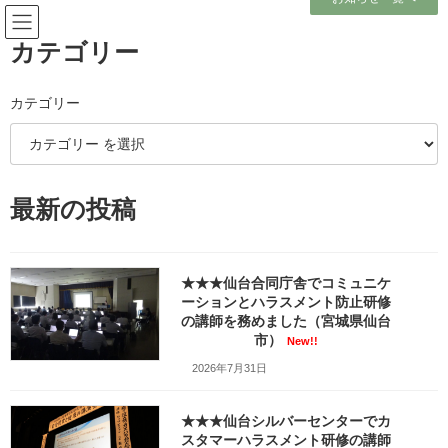
コ
ナ
ン
ビ
テ
ゲ
カテゴリー
ン
ー
ツ
シ
へ
ョ
カテゴリー
メディア
ス
ン
キ
に
ッ
移
プ
動
ホーム
最新の投稿
パレスへいあん｜空調設備会社様の安全大会特別講演でタイプ別コミュニケ
ーションの講師を務めました（宮城県仙台市）
_w1280_JPEG_20190605_141842_3779182281203318228
パレスへいあん｜空調設備会社様の安全大会特別講演でタイプ別コミュニケ
ーションの講師を務めました（宮城県仙台市）
★★★仙台合同庁舎でコミュニケ
_w1280_JPEG_20190605_141842_3779182281203318228
ーションとハラスメント防止研修
の講師を務めました（宮城県仙台
市）
パレスへいあん｜空調設備会社
New!!
2026年7月31日
様の安全大会特別講演でタイプ
別コミュニケーションの講師を
★★★仙台シルバーセンターでカ
スタマーハラスメント研修の講師