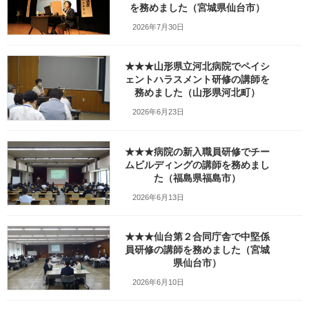
務めました（宮城県仙台市）
を務めました（宮城県仙台市）
2026年7月30日
_w1280_JPEG_20190605_1418
42_3779182281203318228
★★★山形県立河北病院でペイシ
ェントハラスメント研修の講師を
最
務めました（山形県河北町）
2024年3月29日
2024年3月31日
笹崎久美子
終
更
2026年6月23日
新
日
時
★★★病院の新入職員研修でチー
:
ムビルディングの講師を務めまし
た（福島県福島市）
2026年6月13日
★★★仙台第２合同庁舎で中堅係
員研修の講師を務めました（宮城
県仙台市）
2026年6月10日