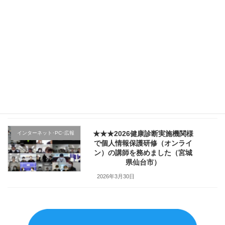
★★★（1日目）行政機関様の新
その他のテーマ
規採用職員研修で講師を務めま
した（宮城県仙台市）
2026年4月4日
★★★医療機関様の新入職員様
クレーム応対
向け「ハラスメント防止／カス
ハラ対策研修」で講師を務めま
した（山形県上山市）
2026年4月2日
★★★2026健康診断実施機関様
インターネット･PC･広報
で個人情報保護研修（オンライ
ン）の講師を務めました（宮城
県仙台市）
2026年3月30日