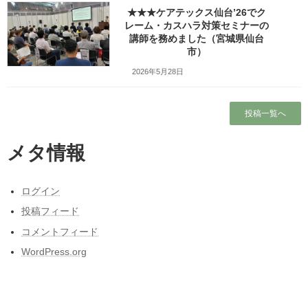
★★★ケアテックス仙台’26でク
Facebook
X
Bluesky
レーム・カスハラ対策セミナーの
Threads
講師を務めました（宮城県仙台
Hatena
LINE
市）
Copy
2026年5月28日
検索
投稿一覧へ
人気の投稿とページ
メタ情報
ホーム
ログイン
プロフィール
投稿フィード
コメントフィード
ワッツ・ビジョンについて
WordPress.org
昭和50年前後の中学校の校内合唱コンクール
の懐かしい曲