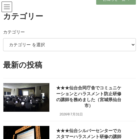
コ
ナ
ン
ビ
テ
ゲ
カテゴリー
ン
ー
ツ
シ
へ
ョ
カテゴリー
メディア
ス
ン
キ
に
ッ
移
プ
動
ホーム
最新の投稿
登米市主催の婚活イベントでセミナーを担当しタイプ別コミュニケーション
講座の講師を務めました（宮城県登米市）_KIMG3024
登米市主催の婚活イベントでセミナーを担当しタイプ別コミュニケーション
講座の講師を務めました（宮城県登米市）_KIMG3024
★★★仙台合同庁舎でコミュニケ
ーションとハラスメント防止研修
登米市主催の婚活イベントでセ
の講師を務めました（宮城県仙台
市）
ミナーを担当しタイプ別コミュ
2026年7月31日
ニケーション講座の講師を務め
★★★仙台シルバーセンターでカ
ました（宮城県登米市）
スタマーハラスメント研修の講師