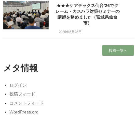
Copy
★★★ケアテックス仙台’26でク
レーム・カスハラ対策セミナーの
講師を務めました（宮城県仙台
コメントを残す
市）
メールアドレスが公開されることはありません。
※
が付いている
2026年5月28日
欄は必須項目です
投稿一覧へ
コメント
※
メタ情報
ログイン
投稿フィード
コメントフィード
WordPress.org
名前
※