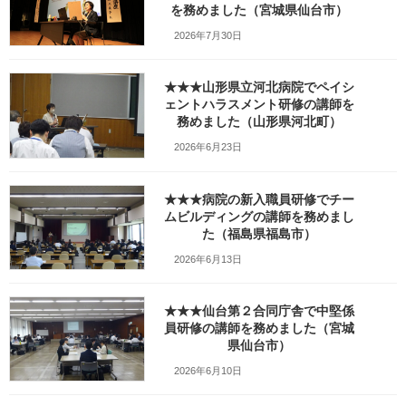
を務めました（宮城県仙台市）
_KIMG3024
2026年7月30日
最
2021年2月18日
2021年2月19日
笹崎久美子
終
★★★山形県立河北病院でペイシ
更
新
ェントハラスメント研修の講師を
日
務めました（山形県河北町）
時
:
2026年6月23日
★★★病院の新入職員研修でチー
ムビルディングの講師を務めまし
た（福島県福島市）
2026年6月13日
★★★仙台第２合同庁舎で中堅係
員研修の講師を務めました（宮城
県仙台市）
Facebook
X
Bluesky
2026年6月10日
Threads
Hatena
LINE