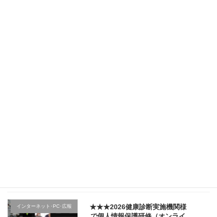
★★★（2日目）行政機関様の新
その他のテーマ
規採用職員研修で講師を務めま
した（宮城県仙台市）
2026年4月5日
★★★（1日目）行政機関様の新
その他のテーマ
規採用職員研修で講師を務めま
した（宮城県仙台市）
2026年4月4日
★★★医療機関様の新入職員様
クレーム応対
向け「ハラスメント防止／カス
ハラ対策研修」で講師を務めま
した（山形県上山市）
2026年4月2日
★★★2026健康診断実施機関様
インターネット･PC･広報
で個人情報保護研修（オンライ