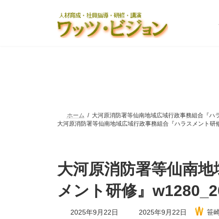
コ
ナ
ン
ビ
テ
ゲ
ン
ー
ツ
シ
へ
ョ
ス
ン
キ
に
ッ
移
プ
動
ホーム
大河原消防署等仙南地域広域行政事務組合『ハラスメント
大河原消防署等仙南地域広域行政事務組合『ハラスメント研修』w128
大河原消防署等仙南地
メント研修』w1280_201
最
2025年9月22日
2025年9月22日
笹
終