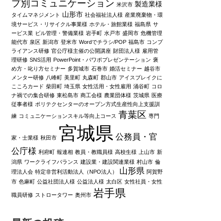
プ別コミュニケーション
製造業様
米沢市
山形市
タイムマネジメント
社会福祉法人様
産業廃棄物・環
境サービス・リサイクル事業様
ホテル・旅館業様
福島県
サ
ービス業
ビル管理・警備業様
岩手町
水戸市
盛岡市
危機管理
能代市
泉区
新潟市
登米市
Wordでチラシ/POP
福島市
コンプ
ライアンス研修
官公庁様主催の公開講座
財団法人様
雇用管
理研修
SNS活用
PowerPoint・パワポプレゼンテーション
褒
め方・叱り方セミナー
多賀城市
石巻市
婚活セミナー
越谷市
メンター研修
八峰町
美里町
丸森町
郡山市
アイスブレイクに
こころカード
柴田町
埼玉県
女性活用・女性雇用
涌谷町
コロ
ナ禍での集合研修
東松島市
商工会様
農業団体様
茨城県
医療
従事者様
ポリテクセンターのオープン方式生産性向上支援訓
青葉区
練
コミュニケーションスキル等向上コース
専門
宮城県
公務員・官
家・士業様
秋田市
公庁様
利府町
報連相
教員・教職員様
高校生様
上山市
新
潟県
ワークライフバランス
建設業・建設関連業様
村山市
倫
山形県
理法人会
特定非営利活動法人（NPO法人）
阿賀野
市
色麻町
公益社団法人様
公益法人様
太白区
女性社員・女性
岩手県
職員研修
ストロータワー
奥州市