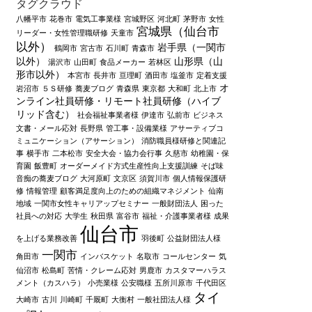
タグクラウド
八幡平市
花巻市
電気工事業様
宮城野区
河北町
茅野市
女性
宮城県（仙台市
リーダー・女性管理職研修
天童市
以外）
岩手県（一関市
鶴岡市
宮古市
石川町
青森市
以外）
山形県（山
湯沢市
山田町
食品メーカー
若林区
形市以外）
本宮市
長井市
亘理町
酒田市
塩釜市
定着支援
オ
岩沼市
５Ｓ研修
蕎麦ブログ
青森県
東京都
大和町
北上市
ンライン社員研修・リモート社員研修（ハイブ
リッド含む）
社会福祉事業者様
伊達市
弘前市
ビジネス
文書・メール応対
長野県
管工事・設備業様
アサーティブコ
ミュニケーション（アサーション）
消防職員様研修と関連記
事
横手市
二本松市
安全大会・協力会行事
久慈市
幼稚園・保
育園
飯豊町
オーダーメイド方式生産性向上支援訓練
そば味
音痴の蕎麦ブログ
大河原町
文京区
須賀川市
個人情報保護研
修
情報管理
顧客満足度向上のための組織マネジメント
仙南
地域
一関市女性キャリアップセミナー
一般財団法人
困った
社員への対応
大学生
秋田県
富谷市
福祉・介護事業者様
成果
仙台市
を上げる業務改善
羽後町
公益財団法人様
一関市
角田市
インバスケット
名取市
コールセンター
気
仙沼市
松島町
苦情・クレーム応対
男鹿市
カスタマーハラス
メント（カスハラ）
小売業様
公安職様
五所川原市
千代田区
タイ
大崎市
古川
川崎町
千厩町
大衡村
一般社団法人様