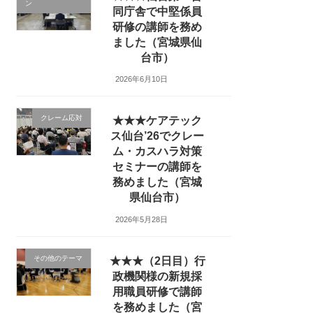
ン
同庁舎で中堅係員
研修の講師を務め
ました（宮城県仙
台市）
2026年6月10日
クレーム応対
★★★ケアテック
ス仙台’26でクレー
ム・カスハラ対策
セミナーの講師を
務めました（宮城
県仙台市）
2026年5月28日
その他のテーマ
★★★（2日目）行
政機関様の新規採
用職員研修で講師
を務めました（宮