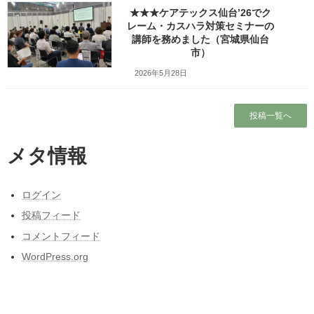
★★★ケアテックス仙台’26でク
Threads
Hatena
LINE
レーム・カスハラ対策セミナーの
講師を務めました（宮城県仙台
Copy
市）
2026年5月28日
検索
投稿一覧へ
人気の投稿とページ
ホーム
メタ情報
ブログ
ログイン
投稿フィード
ガラガラの新幹線（指定席）なのになぜか人
コメントフィード
がいる席の隣に発券される
WordPress.org
東日本大震災と私の3月11日～被災しなかった
人の被災地の1日とその後～
東北人が見た長野県人気質（主に茅野・諏訪
地方）の「ここにびっくり！」