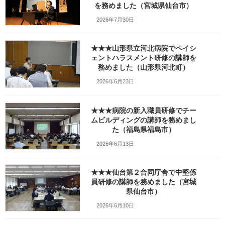
を務めました（宮城県仙台市）
_w1280_20260219_145949_71
2026年7月30日
6
★★★山形県立河北病院でペイシ
最
2026年2月20日
2026年2月21日
笹崎久美子
ェントハラスメント研修の講師を
終
務めました（山形県河北町）
更
新
2026年6月23日
日
時
:
★★★病院の新入職員研修でチー
ムビルディングの講師を務めまし
た（福島県福島市）
2026年6月13日
★★★仙台第２合同庁舎で中堅係
員研修の講師を務めました（宮城
県仙台市）
2026年6月10日
Facebook
X
Bluesky