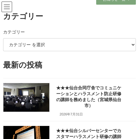
コ
ナ
ン
ビ
テ
ゲ
カテゴリー
ン
ー
ツ
シ
へ
ョ
カテゴリー
メディア
ス
ン
キ
に
ッ
移
プ
動
ホーム
最新の投稿
仙台保健福祉事務所で「メンタルヘルス研修（セルフケア職員研修）」の講
師を務めました（宮城県塩釜市）_w1280_20260219_145949_716
仙台保健福祉事務所で「メンタルヘルス研修（セルフケア職員研修）」の講
師を務めました（宮城県塩釜市）_w1280_20260219_145949_716
★★★仙台合同庁舎でコミュニケ
ーションとハラスメント防止研修
仙台保健福祉事務所で「メンタ
の講師を務めました（宮城県仙台
市）
ルヘルス研修（セルフケア職員
2026年7月31日
研修）」の講師を務めました
★★★仙台シルバーセンターでカ
（宮城県塩釜市）
スタマーハラスメント研修の講師