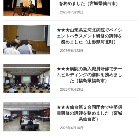
を務めました（宮城県仙台市）
2026年7月30日
★★★山形県立河北病院でペイシ
ェントハラスメント研修の講師を
務めました（山形県河北町）
2026年6月23日
Facebook
X
Bluesky
Threads
Hatena
LINE
★★★病院の新入職員研修でチー
ムビルディングの講師を務めまし
Copy
た（福島県福島市）
2026年6月13日
検索
★★★仙台第２合同庁舎で中堅係
員研修の講師を務めました（宮城
人気の投稿とページ
県仙台市）
ガラガラの新幹線（指定席）なのになぜか人
2026年6月10日
がいる席の隣に発券される