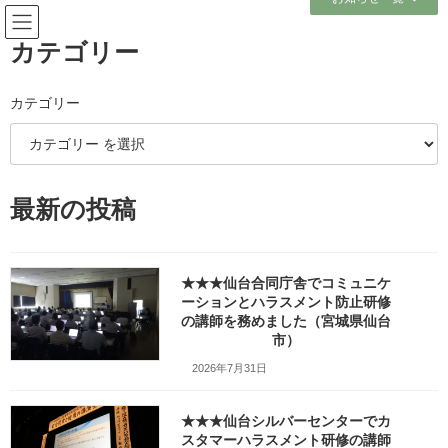
コ
ナ
ン
ビ
テ
ゲ
カテゴリー
ン
ー
ツ
シ
へ
ョ
カテゴリー
メディア
ス
ン
キ
に
ッ
移
プ
動
ホーム
w1280_20250123_162141
w1280_20250123_162141
最新の投稿
w1280_20250123_162141
★★★仙台合同庁舎でコミュニケ
最
2025年2月12日
2025年2月12日
笹崎久美子
ーションとハラスメント防止研修
終
の講師を務めました（宮城県仙台
更
新
市）
日
2026年7月31日
時
:
★★★仙台シルバーセンターでカ
スタマーハラスメント研修の講師