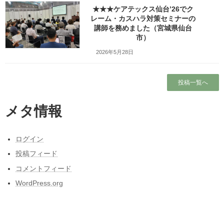
ホーム
★★★ケアテックス仙台’26でク
レーム・カスハラ対策セミナーの
講師を務めました（宮城県仙台
ブログ
市）
2026年5月28日
本当に営業しているの？仙台市民（南部）に
はよくわからない岩手サファリーパークに行
ってみました！（岩手県一関市）
投稿一覧へ
出張旅～三陸自動車道は走るたびにほんの少
しこころがざわつくチョットだけ切ない道～
メタ情報
東日本大震災と私の3月11日～被災しなかった
人の被災地の1日とその後～
ログイン
東北人が見た長野県人気質（主に茅野・諏訪
地方）の「ここにびっくり！」
投稿フィード
コメントフィード
WordPress.org
カテゴリー
カテゴリー