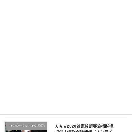
★★★（2日目）行政機関様の新
その他のテーマ
規採用職員研修で講師を務めま
した（宮城県仙台市）
2026年4月5日
★★★（1日目）行政機関様の新
その他のテーマ
規採用職員研修で講師を務めま
した（宮城県仙台市）
2026年4月4日
★★★医療機関様の新入職員様
クレーム応対
向け「ハラスメント防止／カス
ハラ対策研修」で講師を務めま
した（山形県上山市）
2026年4月2日
★★★2026健康診断実施機関様
インターネット･PC･広報
で個人情報保護研修（オンライ