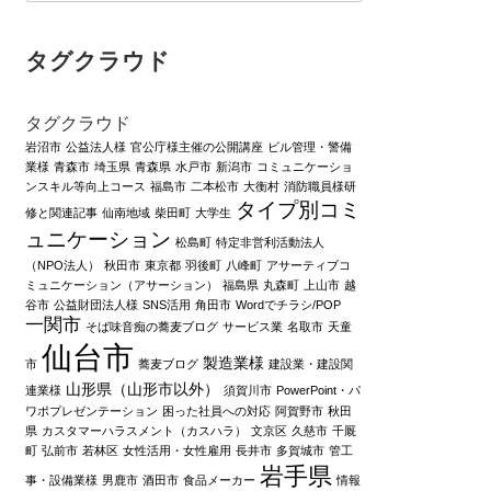
タグクラウド
タグクラウド
岩沼市
公益法人様
官公庁様主催の公開講座
ビル管理・警備
業様
青森市
埼玉県
青森県
水戸市
新潟市
コミュニケーショ
ンスキル等向上コース
福島市
二本松市
大衡村
消防職員様研
タイプ別コミ
修と関連記事
仙南地域
柴田町
大学生
ュニケーション
松島町
特定非営利活動法人
（NPO法人）
秋田市
東京都
羽後町
八峰町
アサーティブコ
ミュニケーション（アサーション）
福島県
丸森町
上山市
越
谷市
公益財団法人様
SNS活用
角田市
Wordでチラシ/POP
一関市
そば味音痴の蕎麦ブログ
サービス業
名取市
天童
仙台市
製造業様
市
蕎麦ブログ
建設業・建設関
山形県（山形市以外）
連業様
須賀川市
PowerPoint・パ
ワポプレゼンテーション
困った社員への対応
阿賀野市
秋田
県
カスタマーハラスメント（カスハラ）
文京区
久慈市
千厩
町
弘前市
若林区
女性活用・女性雇用
長井市
多賀城市
管工
岩手県
事・設備業様
男鹿市
酒田市
食品メーカー
情報