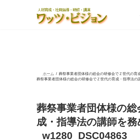
コ
ナ
ン
ビ
テ
ゲ
ン
ー
ツ
シ
へ
ョ
ス
ン
キ
に
ッ
移
プ
動
ホーム
葬祭事業者団体様の総会の研修会でＺ世代の育成・指
葬祭事業者団体様の総会の研修会でＺ世代の育成・指導法の講師を
葬祭事業者団体様の総
成・指導法の講師を務
_w1280_DSC04863