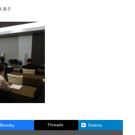
久美子
Threads
Bluesky
Hatena