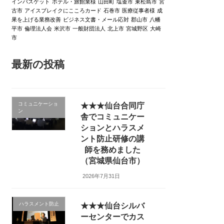
インバスケット
ホテル・旅館業様
山田町
塩釜市
東松島市
宮
古市
アイスブレイクにこころカード
石巻市
医療従事者様
成
果を上げる業務改善
ビジネス文書・メール応対
郡山市
八幡
平市
倫理法人会
米沢市
一般財団法人
北上市
宮城野区
大崎
市
最新の投稿
コミュニケーショ
★★★仙台合同庁
ン
舎でコミュニケー
ションとハラスメ
ント防止研修の講
師を務めました
（宮城県仙台市）
2026年7月31日
ハラスメント防止
★★★仙台シルバ
ーセンターでカス