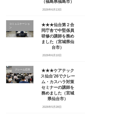
（福島県福島市）
2026年6月13日
コミュニケーショ
★★★仙台第２合
ン
同庁舎で中堅係員
研修の講師を務め
ました（宮城県仙
台市）
2026年6月10日
クレーム応対
★★★ケアテック
ス仙台’26でクレー
ム・カスハラ対策
セミナーの講師を
務めました（宮城
県仙台市）
2026年5月28日