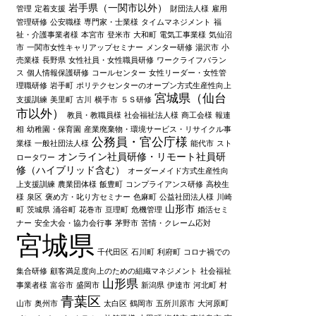
岩手県（一関市以外）
管理
定着支援
財団法人様
雇用
管理研修
公安職様
専門家・士業様
タイムマネジメント
福
祉・介護事業者様
本宮市
登米市
大和町
電気工事業様
気仙沼
市
一関市女性キャリアップセミナー
メンター研修
湯沢市
小
売業様
長野県
女性社員・女性職員研修
ワークライフバラン
ス
個人情報保護研修
コールセンター
女性リーダー・女性管
理職研修
岩手町
ポリテクセンターのオープン方式生産性向上
宮城県（仙台
支援訓練
美里町
古川
横手市
５Ｓ研修
市以外）
教員・教職員様
社会福祉法人様
商工会様
報連
相
幼稚園・保育園
産業廃棄物・環境サービス・リサイクル事
公務員・官公庁様
業様
一般社団法人様
能代市
スト
オンライン社員研修・リモート社員研
ロータワー
修（ハイブリッド含む）
オーダーメイド方式生産性向
上支援訓練
農業団体様
飯豊町
コンプライアンス研修
高校生
様
泉区
褒め方・叱り方セミナー
色麻町
公益社団法人様
川崎
山形市
町
茨城県
涌谷町
花巻市
亘理町
危機管理
婚活セミ
ナー
安全大会・協力会行事
茅野市
苦情・クレーム応対
宮城県
千代田区
石川町
利府町
コロナ禍での
集合研修
顧客満足度向上のための組織マネジメント
社会福祉
山形県
事業者様
富谷市
盛岡市
新潟県
伊達市
河北町
村
青葉区
山市
奥州市
太白区
鶴岡市
五所川原市
大河原町