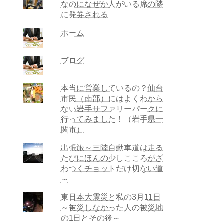
なのになぜか人がいる席の隣
に発券される
ホーム
ブログ
本当に営業しているの？仙台
市民（南部）にはよくわから
ない岩手サファリーパークに
行ってみました！（岩手県一
関市）
出張旅～三陸自動車道は走る
たびにほんの少しこころがざ
わつくチョットだけ切ない道
～
東日本大震災と私の3月11日
～被災しなかった人の被災地
の1日とその後～