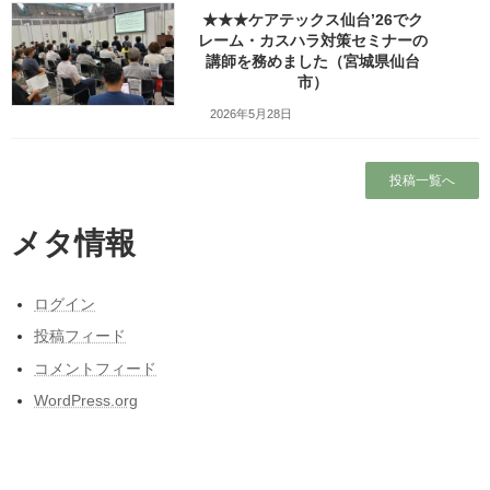
★★★ケアテックス仙台’26でク
Copy
レーム・カスハラ対策セミナーの
講師を務めました（宮城県仙台
市）
検索
2026年5月28日
人気の投稿とページ
投稿一覧へ
ホーム
メタ情報
ガラガラの新幹線（指定席）なのになぜか人
がいる席の隣に発券される
ログイン
ブログ
投稿フィード
出張旅～三陸自動車道は走るたびにほんの少
コメントフィード
しこころがざわつくチョットだけ切ない道～
WordPress.org
東北人が見た長野県人気質（主に茅野・諏訪
地方）の「ここにびっくり！」
東日本大震災と私の3月11日～被災しなかった