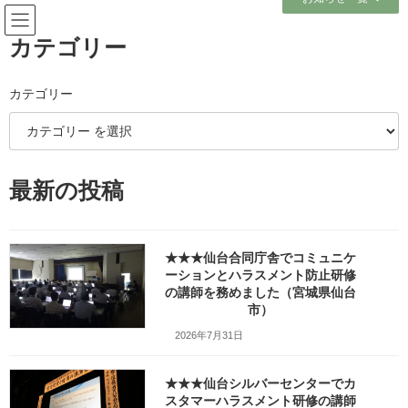
コ
ナ
ン
ビ
テ
ゲ
カテゴリー
ン
ー
ツ
シ
へ
ョ
カテゴリー
メディア
ス
ン
キ
に
ッ
移
プ
動
ホーム
最新の投稿
畜産事業者様の2年目社員向け生産性向上支援訓練でタイプ別コミュニケーシ
ョンの講師を務めました（岩手県一関市）_fx_w1280_DSC04848
畜産事業者様の2年目社員向け生産性向上支援訓練でタイプ別コミュニケーシ
ョンの講師を務めました（岩手県一関市）_fx_w1280_DSC04848
★★★仙台合同庁舎でコミュニケ
ーションとハラスメント防止研修
畜産事業者様の2年目社員向け生
の講師を務めました（宮城県仙台
市）
産性向上支援訓練でタイプ別コ
2026年7月31日
ミュニケーションの講師を務め
★★★仙台シルバーセンターでカ
ました（岩手県一関市）
スタマーハラスメント研修の講師