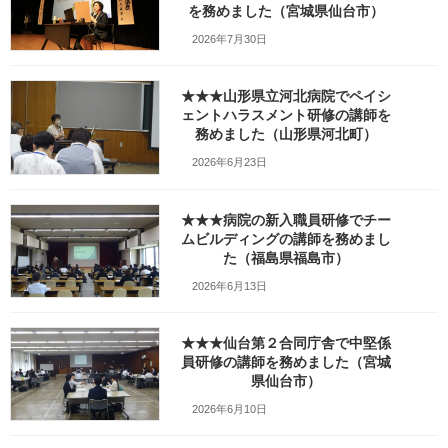
を務めました（宮城県仙台市）
_fx_w1280_DSC04848
2026年7月30日
最
2024年5月20日
2024年5月21日
笹崎久美子
終
★★★山形県立河北病院でペイシ
更
新
ェントハラスメント研修の講師を
日
務めました（山形県河北町）
時
:
2026年6月23日
★★★病院の新入職員研修でチー
ムビルディングの講師を務めまし
た（福島県福島市）
2026年6月13日
★★★仙台第２合同庁舎で中堅係
員研修の講師を務めました（宮城
県仙台市）
Facebook
X
Bluesky
2026年6月10日
Threads
Hatena
LINE