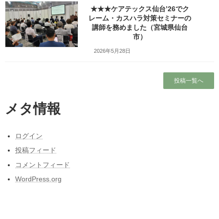
★★★ケアテックス仙台’26でク
レーム・カスハラ対策セミナーの
ガラガラの新幹線（指定席）なのになぜか人
講師を務めました（宮城県仙台
がいる席の隣に発券される
市）
2026年5月28日
ブログ
出張旅～三陸自動車道は走るたびにほんの少
投稿一覧へ
しこころがざわつくチョットだけ切ない道～
東北人が見た長野県人気質（主に茅野・諏訪
メタ情報
地方）の「ここにびっくり！」
東日本大震災と私の3月11日～被災しなかった
ログイン
人の被災地の1日とその後～
投稿フィード
プロフィール
コメントフィード
WordPress.org
カテゴリー