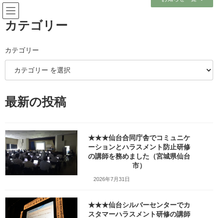
コ
ナ
ン
ビ
テ
ゲ
カテゴリー
ン
ー
ツ
シ
へ
ョ
カテゴリー
メディア
ス
ン
キ
に
ッ
移
プ
動
ホーム
txfx_fr_2024R060409_0614_1
最新の投稿
txfx_fr_2024R060409_0614_1
txfx_fr_2024R060409_0614_1
★★★仙台合同庁舎でコミュニケ
最
ーションとハラスメント防止研修
2025年2月18日
2025年2月18日
笹崎久美子
終
の講師を務めました（宮城県仙台
更
市）
新
日
2026年7月31日
時
:
★★★仙台シルバーセンターでカ
スタマーハラスメント研修の講師