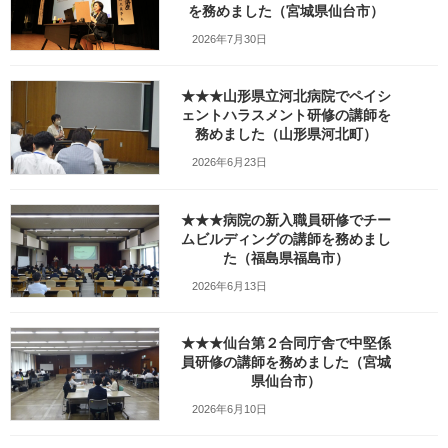
を務めました（宮城県仙台市）
2026年7月30日
★★★山形県立河北病院でペイシ
ェントハラスメント研修の講師を
務めました（山形県河北町）
2026年6月23日
★★★病院の新入職員研修でチー
Facebook
X
Bluesky
ムビルディングの講師を務めまし
た（福島県福島市）
Threads
Hatena
LINE
2026年6月13日
Copy
★★★仙台第２合同庁舎で中堅係
検索
員研修の講師を務めました（宮城
県仙台市）
2026年6月10日
人気の投稿とページ
ホーム