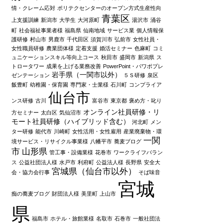
情・クレーム応対
ポリテクセンターのオープン方式生産性向
青葉区
上支援訓練
新潟市
大学生
大河原町
湯沢市
涌谷
町
社会福祉事業者様
福島県
仙南地域
サービス業
個人情報保
護研修
村山市
男鹿市
千代田区
須賀川市
弘前市
女性社員・
女性職員研修
農業団体様
定着支援
婚活セミナー
色麻町
コミ
ュニケーションスキル等向上コース
秋田市
盛岡市
新潟県
ス
トロータワー
成果を上げる業務改善
PowerPoint・パワポプレ
岩手県（一関市以外）
ゼンテーション
５Ｓ研修
泉区
飯豊町
幼稚園・保育園
専門家・士業様
石川町
コンプライア
仙台市
ンス研修
古川
富谷市
東京都
褒め方・叱り
オンライン社員研修・リ
方セミナー
太白区
気仙沼市
モート社員研修（ハイブリッド含む）
河北町
メン
ター研修
能代市
川崎町
女性活用・女性雇用
産業廃棄物・環
一関
境サービス・リサイクル事業様
八幡平市
蕎麦ブログ
市
山形県
管工事・設備業様
花巻市
ワークライフバラン
ス
公益社団法人様
水戸市
利府町
公益法人様
長野県
安全大
宮城県（仙台市以外）
会・協力会行事
そば味音
宮城
痴の蕎麦ブログ
財団法人様
美里町
上山市
県
福島市
ホテル・旅館業様
名取市
石巻市
一般社団法