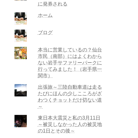
に発券される
ホーム
ブログ
本当に営業しているの？仙台
市民（南部）にはよくわから
ない岩手サファリーパークに
行ってみました！（岩手県一
関市）
出張旅～三陸自動車道は走る
たびにほんの少しこころがざ
わつくチョットだけ切ない道
～
東日本大震災と私の3月11日
～被災しなかった人の被災地
の1日とその後～