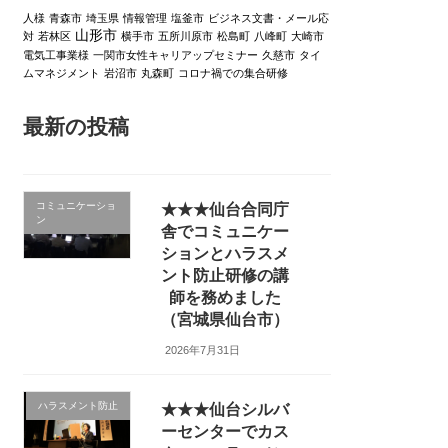
人様
青森市
埼玉県
情報管理
塩釜市
ビジネス文書・メール応
山形市
対
若林区
横手市
五所川原市
松島町
八峰町
大崎市
電気工事業様
一関市女性キャリアップセミナー
久慈市
タイ
ムマネジメント
岩沼市
丸森町
コロナ禍での集合研修
最新の投稿
コミュニケーショ
★★★仙台合同庁
ン
舎でコミュニケー
ションとハラスメ
ント防止研修の講
師を務めました
（宮城県仙台市）
2026年7月31日
ハラスメント防止
★★★仙台シルバ
ーセンターでカス