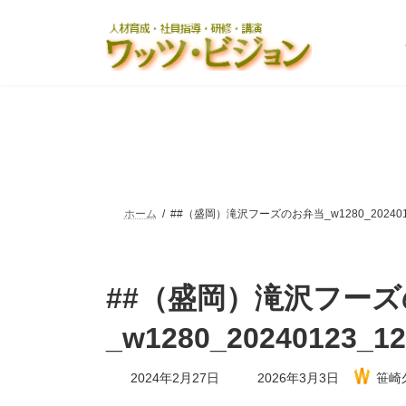
コ
ナ
ン
ビ
テ
ゲ
ン
ー
ツ
シ
へ
ョ
ス
ン
キ
に
ッ
移
プ
動
ホーム
##（盛岡）滝沢フーズのお弁当_w1280_2024012
##（盛岡）滝沢フー
_w1280_20240123_12
最
2024年2月27日
2026年3月3日
笹崎
終
更