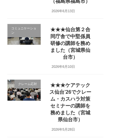
（福島県福島市）
2026年6月13日
コミュニケーショ
★★★仙台第２合
ン
同庁舎で中堅係員
研修の講師を務め
ました（宮城県仙
台市）
2026年6月10日
クレーム応対
★★★ケアテック
ス仙台’26でクレー
ム・カスハラ対策
セミナーの講師を
務めました（宮城
県仙台市）
2026年5月28日