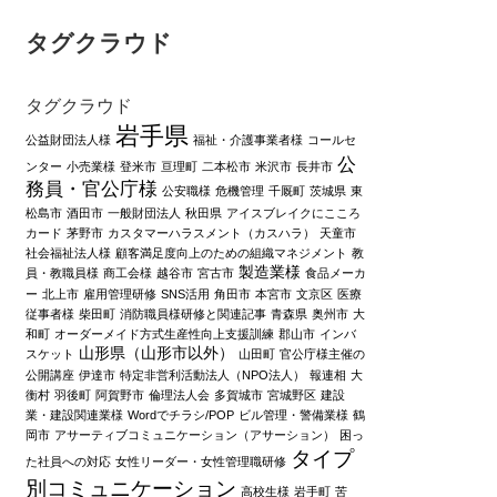
タグクラウド
タグクラウド
岩手県
公益財団法人様
福祉・介護事業者様
コールセ
公
ンター
小売業様
登米市
亘理町
二本松市
米沢市
長井市
務員・官公庁様
公安職様
危機管理
千厩町
茨城県
東
松島市
酒田市
一般財団法人
秋田県
アイスブレイクにこころ
カード
茅野市
カスタマーハラスメント（カスハラ）
天童市
社会福祉法人様
顧客満足度向上のための組織マネジメント
教
製造業様
員・教職員様
商工会様
越谷市
宮古市
食品メーカ
ー
北上市
雇用管理研修
SNS活用
角田市
本宮市
文京区
医療
従事者様
柴田町
消防職員様研修と関連記事
青森県
奥州市
大
和町
オーダーメイド方式生産性向上支援訓練
郡山市
インバ
山形県（山形市以外）
スケット
山田町
官公庁様主催の
公開講座
伊達市
特定非営利活動法人（NPO法人）
報連相
大
衡村
羽後町
阿賀野市
倫理法人会
多賀城市
宮城野区
建設
業・建設関連業様
Wordでチラシ/POP
ビル管理・警備業様
鶴
岡市
アサーティブコミュニケーション（アサーション）
困っ
タイプ
た社員への対応
女性リーダー・女性管理職研修
別コミュニケーション
高校生様
岩手町
苦