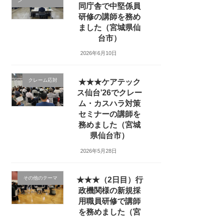
ン
同庁舎で中堅係員
研修の講師を務め
ました（宮城県仙
台市）
2026年6月10日
クレーム応対
★★★ケアテック
ス仙台’26でクレー
ム・カスハラ対策
セミナーの講師を
務めました（宮城
県仙台市）
2026年5月28日
その他のテーマ
★★★（2日目）行
政機関様の新規採
用職員研修で講師
を務めました（宮