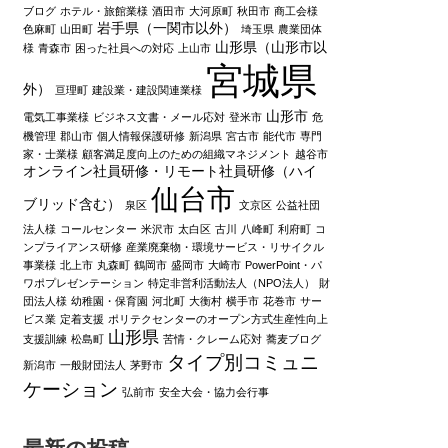
ブログ
ホテル・旅館業様
酒田市
大河原町
秋田市
商工会様
岩手県（一関市以外）
色麻町
山田町
埼玉県
農業団体
山形県（山形市以
様
青森市
困った社員への対応
上山市
宮城県
外）
亘理町
建設業・建設関連業様
山形市
電気工事業様
ビジネス文書・メール応対
登米市
危
機管理
郡山市
個人情報保護研修
新潟県
宮古市
能代市
専門
家・士業様
顧客満足度向上のための組織マネジメント
越谷市
オンライン社員研修・リモート社員研修（ハイ
仙台市
ブリッド含む）
泉区
文京区
公益社団
法人様
コールセンター
米沢市
太白区
古川
八峰町
利府町
コ
ンプライアンス研修
産業廃棄物・環境サービス・リサイクル
事業様
北上市
丸森町
鶴岡市
盛岡市
大崎市
PowerPoint・パ
ワポプレゼンテーション
特定非営利活動法人（NPO法人）
財
団法人様
幼稚園・保育園
河北町
大衡村
横手市
花巻市
サー
ビス業
定着支援
ポリテクセンターのオープン方式生産性向上
山形県
支援訓練
松島町
苦情・クレーム応対
蕎麦ブログ
タイプ別コミュニ
新潟市
一般財団法人
茅野市
ケーション
弘前市
安全大会・協力会行事