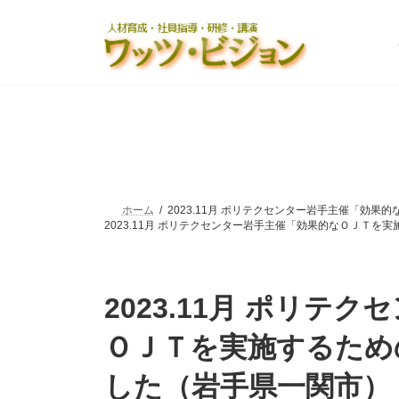
コ
ナ
ン
ビ
テ
ゲ
ン
ー
ツ
シ
へ
ョ
ス
ン
キ
に
ッ
移
プ
動
ホーム
2023.11月 ポリテクセンター岩手主催「効果的
2023.11月 ポリテクセンター岩手主催「効果的なＯＪＴを実施
2023.11月 ポリテ
ＯＪＴを実施するため
した（岩手県一関市）_w12