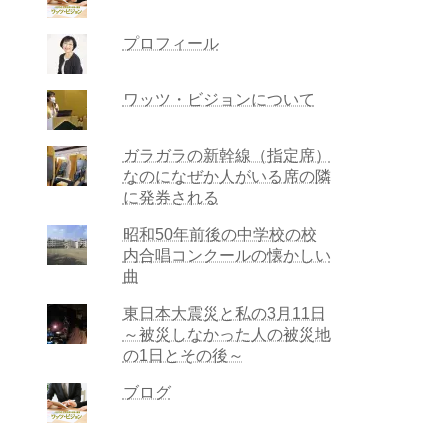
プロフィール
ワッツ・ビジョンについて
ガラガラの新幹線（指定席）
なのになぜか人がいる席の隣
に発券される
昭和50年前後の中学校の校
内合唱コンクールの懐かしい
曲
東日本大震災と私の3月11日
～被災しなかった人の被災地
の1日とその後～
ブログ