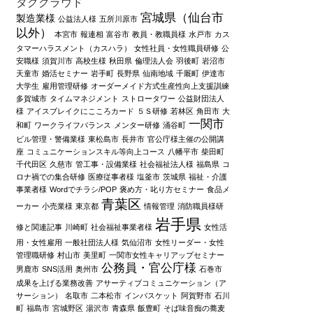
タグクラウド
宮城県（仙台市
製造業様
公益法人様
五所川原市
以外）
本宮市
報連相
富谷市
教員・教職員様
水戸市
カス
タマーハラスメント（カスハラ）
女性社員・女性職員研修
公
安職様
須賀川市
高校生様
秋田県
倫理法人会
羽後町
岩沼市
天童市
婚活セミナー
岩手町
長野県
仙南地域
千厩町
伊達市
大学生
雇用管理研修
オーダーメイド方式生産性向上支援訓練
多賀城市
タイムマネジメント
ストロータワー
公益財団法人
様
アイスブレイクにこころカード
５Ｓ研修
若林区
角田市
大
一関市
和町
ワークライフバランス
メンター研修
涌谷町
ビル管理・警備業様
東松島市
長井市
官公庁様主催の公開講
座
コミュニケーションスキル等向上コース
八幡平市
柴田町
千代田区
久慈市
管工事・設備業様
社会福祉法人様
福島県
コ
ロナ禍での集合研修
医療従事者様
塩釜市
茨城県
福祉・介護
事業者様
Wordでチラシ/POP
褒め方・叱り方セミナー
食品メ
青葉区
ーカー
小売業様
東京都
情報管理
消防職員様研
岩手県
修と関連記事
川崎町
社会福祉事業者様
女性活
用・女性雇用
一般社団法人様
気仙沼市
女性リーダー・女性
管理職研修
村山市
美里町
一関市女性キャリアップセミナー
公務員・官公庁様
男鹿市
SNS活用
奥州市
石巻市
成果を上げる業務改善
アサーティブコミュニケーション（ア
サーション）
名取市
二本松市
インバスケット
阿賀野市
石川
町
福島市
宮城野区
湯沢市
青森県
飯豊町
そば味音痴の蕎麦