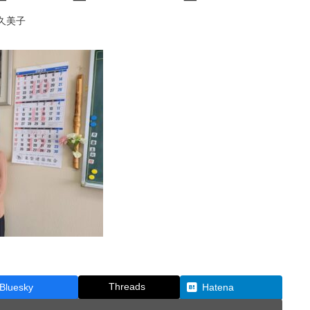
久美子
Threads
Bluesky
Hatena