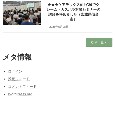
★★★ケアテックス仙台’26でク
ホーム
レーム・カスハラ対策セミナーの
講師を務めました（宮城県仙台
市）
プロフィール
2026年5月28日
ワッツ・ビジョンについて
投稿一覧へ
ガラガラの新幹線（指定席）なのになぜか人
がいる席の隣に発券される
メタ情報
昭和50年前後の中学校の校内合唱コンクール
の懐かしい曲
ログイン
東日本大震災と私の3月11日～被災しなかった
投稿フィード
人の被災地の1日とその後～
コメントフィード
ブログ
WordPress.org
カテゴリー