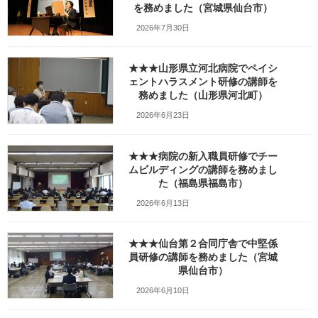
を務めました（宮城県仙台市）
2026年7月30日
★★★山形県立河北病院でペイシ
ェントハラスメント研修の講師を
務めました（山形県河北町）
2026年6月23日
★★★病院の新入職員研修でチー
ムビルディングの講師を務めまし
た（福島県福島市）
Facebook
X
Bluesky
2026年6月13日
Threads
Hatena
LINE
Copy
★★★仙台第２合同庁舎で中堅係
員研修の講師を務めました（宮城
県仙台市）
検索
2026年6月10日
人気の投稿とページ