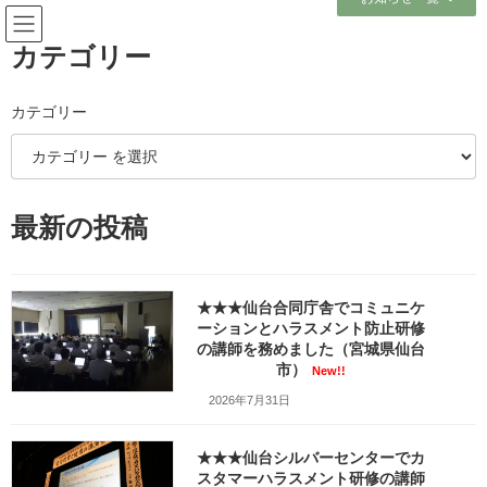
コ
ナ
ン
ビ
テ
ゲ
カテゴリー
ン
ー
ツ
シ
へ
ョ
カテゴリー
メディア
ス
ン
キ
に
ッ
移
プ
動
ホーム
w640_23267839
w640_23267839
最新の投稿
w640_23267839
★★★仙台合同庁舎でコミュニケ
最
2025年2月16日
2025年2月16日
笹崎久美子
ーションとハラスメント防止研修
終
の講師を務めました（宮城県仙台
更
新
市）
New!!
日
2026年7月31日
時
:
★★★仙台シルバーセンターでカ
スタマーハラスメント研修の講師