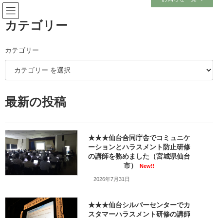
コ
ナ
ン
ビ
テ
ゲ
カテゴリー
ン
ー
ツ
シ
へ
ョ
カテゴリー
メディア
ス
ン
キ
に
ッ
移
プ
動
ホーム
最新の投稿
やっているのかいないのか？宮城県民（南部）にはよくわからない岩手サフ
ァリーパークに行ってみました！（岩手県一関市）_fx_20210924_111701
やっているのかいないのか？宮城県民（南部）にはよくわからない岩手サフ
ァリーパークに行ってみました！（岩手県一関市）_fx_20210924_111701
★★★仙台合同庁舎でコミュニケ
ーションとハラスメント防止研修
やっているのかいないのか？宮
の講師を務めました（宮城県仙台
市）
New!!
城県民（南部）にはよくわから
2026年7月31日
ない岩手サファリーパークに行
★★★仙台シルバーセンターでカ
ってみました！（岩手県一関
スタマーハラスメント研修の講師