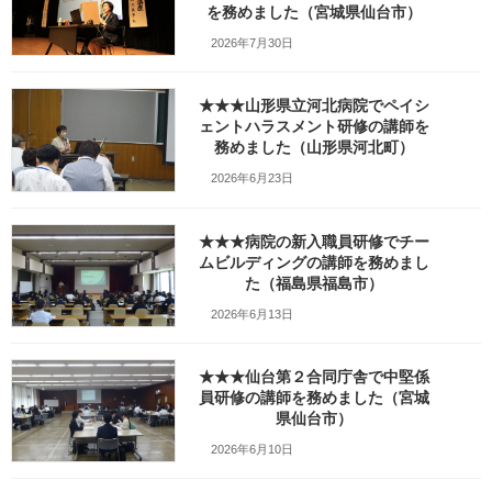
を務めました（宮城県仙台市）
市）_fx_20210924_111701
2026年7月30日
最
2021年9月28日
2021年10月4日
笹崎久美子
終
★★★山形県立河北病院でペイシ
更
新
ェントハラスメント研修の講師を
日
務めました（山形県河北町）
時
:
2026年6月23日
★★★病院の新入職員研修でチー
ムビルディングの講師を務めまし
た（福島県福島市）
2026年6月13日
★★★仙台第２合同庁舎で中堅係
員研修の講師を務めました（宮城
Facebook
X
Bluesky
県仙台市）
Threads
Hatena
LINE
2026年6月10日
Copy