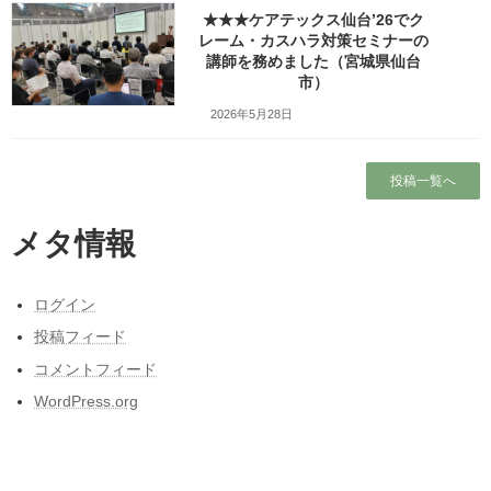
★★★ケアテックス仙台’26でク
レーム・カスハラ対策セミナーの
検索
講師を務めました（宮城県仙台
市）
人気の投稿とページ
2026年5月28日
ホーム
投稿一覧へ
ワッツ・ビジョンについて
メタ情報
プロフィール
ログイン
昭和50年前後の中学校の校内合唱コンクール
投稿フィード
の懐かしい曲
コメントフィード
東日本大震災と私の3月11日～被災しなかった
人の被災地の1日とその後～
WordPress.org
ガラガラの新幹線（指定席）なのになぜか人
がいる席の隣に発券される