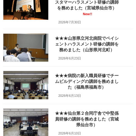
スタマーハラスメント研修の講師
7
を務めました（宮城県仙台市）
New!!
最
2021年2月11日
2021年2月11日
笹崎久美子
2026年7月30日
終
更
新
★★★山形県立河北病院でペイシ
日
ェントハラスメント研修の講師を
時
務めました（山形県河北町）
:
2026年6月23日
★★★病院の新入職員研修でチー
ムビルディングの講師を務めまし
た（福島県福島市）
2026年6月13日
★★★仙台第２合同庁舎で中堅係
員研修の講師を務めました（宮城
Facebook
X
Bluesky
県仙台市）
Threads
Hatena
LINE
2026年6月10日