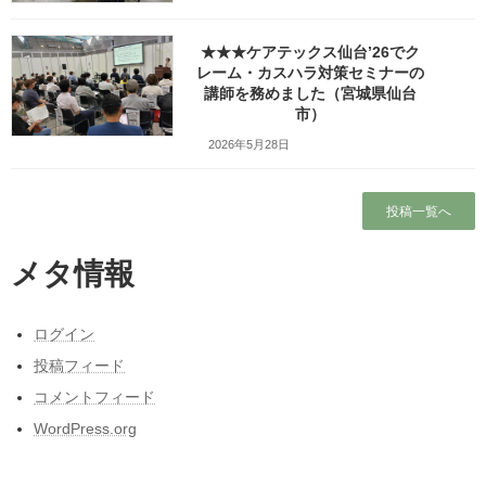
Copy
★★★ケアテックス仙台’26でク
コメントを残す
レーム・カスハラ対策セミナーの
講師を務めました（宮城県仙台
メールアドレスが公開されることはありません。
※
が付いている
市）
欄は必須項目です
2026年5月28日
コメント
※
投稿一覧へ
メタ情報
ログイン
投稿フィード
コメントフィード
名前
※
WordPress.org