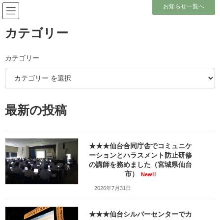
コ
ナ
お知らせ一覧へ
ン
ビ
テ
ゲ
ン
ー
カテゴリー
ツ
シ
へ
ョ
メディア
ス
ン
カテゴリー
キ
に
ッ
移
プ
動
ホーム
農業団体様の採用内定者入職前研修でビジネスマナーの講師を務めました
最新の投稿
（宮城県柴田町）_fx_MAH02292.MP4_000017317
農業団体様の採用内定者入職前研修でビジネスマナーの講師を務めました
（宮城県柴田町）_fx_MAH02292.MP4_000017317
★★★仙台合同庁舎でコミュニケ
農業団体様の採用内定者入職前
ーションとハラスメント防止研修
の講師を務めました（宮城県仙台
研修でビジネスマナーの講師を
市）
New!!
2026年7月31日
務めました（宮城県柴田町）
_fx_MAH02292.MP4_00001731
★★★仙台シルバーセンターでカ