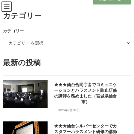
コ
ナ
ン
ビ
テ
ゲ
カテゴリー
ン
ー
ツ
シ
へ
ョ
カテゴリー
メディア
ス
ン
キ
に
ッ
移
プ
動
ホーム
最新の投稿
##「じょぶネタ！ワンタイムトーク」の黒木薫さん（エフエムたいはく
78.9MHz）_jimdoHP_Facebook_IMAG4838.jpg
##「じょぶネタ！ワンタイムトーク」の黒木薫さん（エフエムたいはく
78.9MHz）_jimdoHP_Facebook_IMAG4838.jpg
★★★仙台合同庁舎でコミュニケ
ーションとハラスメント防止研修
##「じょぶネタ！ワンタイムト
の講師を務めました（宮城県仙台
市）
ーク」の黒木薫さん（エフエム
2026年7月31日
たいはく78.9MHz）
★★★仙台シルバーセンターでカ
_jimdoHP_Facebook_IMAG483
スタマーハラスメント研修の講師