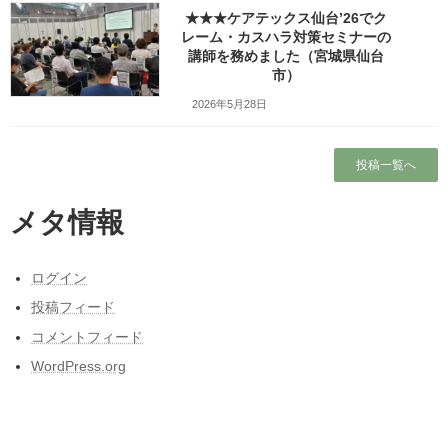
★★★ケアテックス仙台’26でク
私がエフエムたいはくでラジオパーソナリティをやっている理由
レーム・カスハラ対策セミナーの
（宮城県仙台市）
講師を務めました（宮城県仙台
市）
2026年5月28日
Facebook
X
Bluesky
Threads
Hatena
LINE
投稿一覧へ
Copy
メタ情報
コメントを残す
メールアドレスが公開されることはありません。
※
が付いている
ログイン
欄は必須項目です
投稿フィード
コメント
※
コメントフィード
WordPress.org