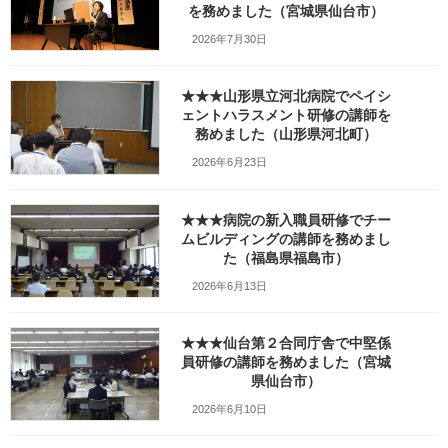
を務めました（宮城県仙台市）
8.jpg
2026年7月30日
最
2020年9月2日
2026年2月21日
笹崎久美子
終
★★★山形県立河北病院でペイシ
更
新
ェントハラスメント研修の講師を
日
務めました（山形県河北町）
時
:
2026年6月23日
★★★病院の新入職員研修でチー
ムビルディングの講師を務めまし
た（福島県福島市）
2026年6月13日
★★★仙台第２合同庁舎で中堅係
員研修の講師を務めました（宮城
県仙台市）
2026年6月10日
この写真のブログ記事