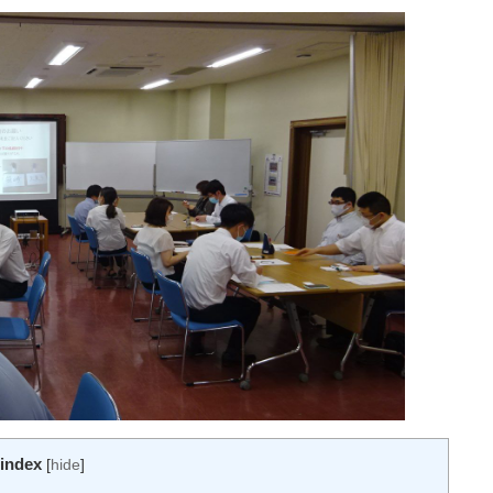
index
[
hide
]