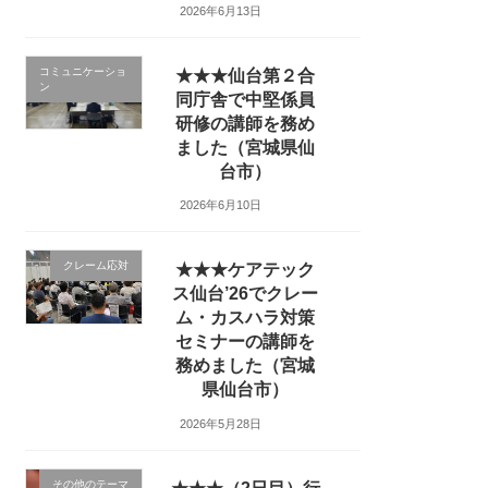
2026年6月13日
コミュニケーショ
★★★仙台第２合
ン
同庁舎で中堅係員
研修の講師を務め
ました（宮城県仙
台市）
2026年6月10日
クレーム応対
★★★ケアテック
ス仙台’26でクレー
ム・カスハラ対策
セミナーの講師を
務めました（宮城
県仙台市）
2026年5月28日
その他のテーマ