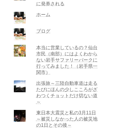
に発券される
ホーム
ブログ
本当に営業しているの？仙台
市民（南部）にはよくわから
ない岩手サファリーパークに
行ってみました！（岩手県一
関市）
出張旅～三陸自動車道は走る
たびにほんの少しこころがざ
わつくチョットだけ切ない道
～
東日本大震災と私の3月11日
～被災しなかった人の被災地
の1日とその後～