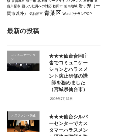
修
多賀城市
横手市
北上市
ワークライフバランス
石巻市
五
岩手県（一
所川原市
困った社員への対応
秋田市
仙南地域
青葉区
関市以外）
気仙沼市
Wordでチラシ/POP
最新の投稿
コミュニケーショ
★★★仙台合同庁
ン
舎でコミュニケー
ションとハラスメ
ント防止研修の講
師を務めました
（宮城県仙台市）
2026年7月31日
ハラスメント防止
★★★仙台シルバ
ーセンターでカス
タマーハラスメン