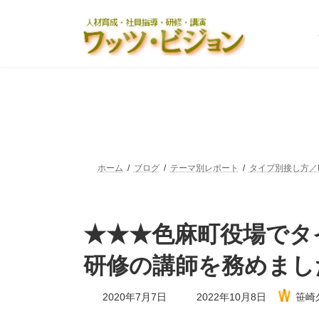
コ
ナ
ン
ビ
テ
ゲ
ン
ー
ツ
シ
へ
ョ
ス
ン
キ
に
ッ
移
プ
動
ホーム
ブログ
テーマ別レポート
タイプ別接し方／D
★★★色麻町役場でタ
研修の講師を務めまし
最
2020年7月7日
2022年10月8日
笹崎
終
更