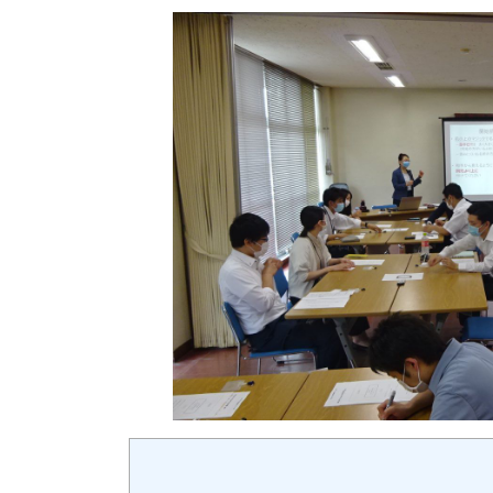
新
日
時
: