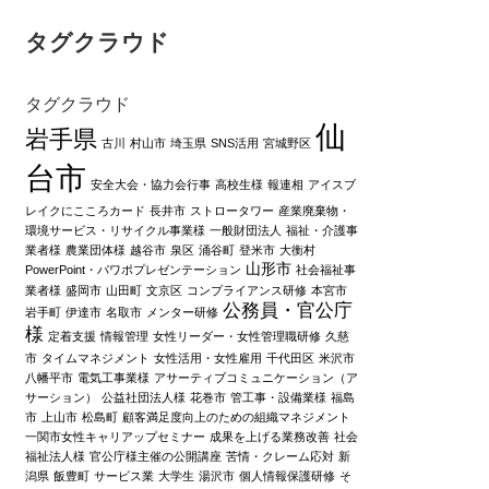
タグクラウド
タグクラウド
仙
岩手県
古川
村山市
埼玉県
SNS活用
宮城野区
台市
安全大会・協力会行事
高校生様
報連相
アイスブ
レイクにこころカード
長井市
ストロータワー
産業廃棄物・
環境サービス・リサイクル事業様
一般財団法人
福祉・介護事
業者様
農業団体様
越谷市
泉区
涌谷町
登米市
大衡村
山形市
PowerPoint・パワポプレゼンテーション
社会福祉事
業者様
盛岡市
山田町
文京区
コンプライアンス研修
本宮市
公務員・官公庁
岩手町
伊達市
名取市
メンター研修
様
定着支援
情報管理
女性リーダー・女性管理職研修
久慈
市
タイムマネジメント
女性活用・女性雇用
千代田区
米沢市
八幡平市
電気工事業様
アサーティブコミュニケーション（ア
サーション）
公益社団法人様
花巻市
管工事・設備業様
福島
市
上山市
松島町
顧客満足度向上のための組織マネジメント
一関市女性キャリアップセミナー
成果を上げる業務改善
社会
福祉法人様
官公庁様主催の公開講座
苦情・クレーム応対
新
潟県
飯豊町
サービス業
大学生
湯沢市
個人情報保護研修
そ