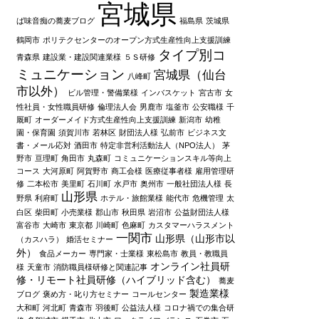
宮城県
ば味音痴の蕎麦ブログ
福島県
茨城県
鶴岡市
ポリテクセンターのオープン方式生産性向上支援訓練
タイプ別コ
青森県
建設業・建設関連業様
５Ｓ研修
ミュニケーション
宮城県（仙台
八峰町
市以外）
ビル管理・警備業様
インバスケット
宮古市
女
性社員・女性職員研修
倫理法人会
男鹿市
塩釜市
公安職様
千
厩町
オーダーメイド方式生産性向上支援訓練
新潟市
幼稚
園・保育園
須賀川市
若林区
財団法人様
弘前市
ビジネス文
書・メール応対
酒田市
特定非営利活動法人（NPO法人）
茅
野市
亘理町
角田市
丸森町
コミュニケーションスキル等向上
コース
大河原町
阿賀野市
商工会様
医療従事者様
雇用管理研
修
二本松市
美里町
石川町
水戸市
奥州市
一般社団法人様
長
山形県
野県
利府町
ホテル・旅館業様
能代市
危機管理
太
白区
柴田町
小売業様
郡山市
秋田県
岩沼市
公益財団法人様
富谷市
大崎市
東京都
川崎町
色麻町
カスタマーハラスメント
一関市
山形県（山形市以
（カスハラ）
婚活セミナー
外）
食品メーカー
専門家・士業様
東松島市
教員・教職員
オンライン社員研
様
天童市
消防職員様研修と関連記事
修・リモート社員研修（ハイブリッド含む）
蕎麦
製造業様
ブログ
褒め方・叱り方セミナー
コールセンター
大和町
河北町
青森市
羽後町
公益法人様
コロナ禍での集合研