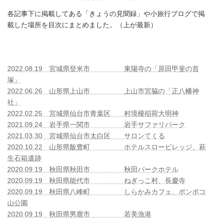
を務めました（宮城県仙台市）
各記事下に掲載してある「きょうの見聞録」や小旅行ブログで掲
2026年7月30日
載した場所を目次にまとめました。（上が最新）
★★★山形県立河北病院でペイシ
ェントハラスメント研修の講師を
務めました（山形県河北町）
2022.08.19 宮城県登米市 東陽寺の「原田甲斐の首
塚
」
2026年6月23日
2022.06.26 山形県上山市 上山市宮脇の「正八幡神
社」
★★★病院の新入職員研修でチー
2022.02.25 宮城県仙台市青葉区 村境榎稲荷大明神
ムビルディングの講師を務めまし
2021.09.24 岩手県一関市 岩手サファリパーク
た（福島県福島市）
2021.03.30 宮城県仙台市太白区 サロンてくる
2026年6月13日
2020.10.22 山形県飯豊町 ホテルスロービレッジ、萩
生石箱遺跡
★★★仙台第２合同庁舎で中堅係
2020.09.19 秋田県秋田市 秋田パークホテル
員研修の講師を務めました（宮城
2020.09.19 秋田県能代市 ねぎっこ村、長慶寺
県仙台市）
2020.09.19 秋田県八峰町 しらかみカフェ、ポンポコ
2026年6月10日
山公園
2020.09.19 秋田県男鹿市 若美漁港