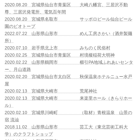
2020.08.20 宮城県仙台市青葉区 大崎八幡宮、三居沢不動
★★★ケアテックス仙台’26でク
レーム・カスハラ対策セミナーの
尊、三居沢発電所、電気百年間
講師を務めました（宮城県仙台
2020.08.20 宮城県名取市 サッポロビール仙台ビール
市）
園のビオトープ
2026年5月28日
2022.07.22 山形県山形市 めん工房さかい（酒井製麺
所）
2020.07.10 岩手県北上市 みちのく民俗村
投稿一覧へ
2020.02.25 宮城県仙台市青葉区 村境榎稲荷大明神
2020.02.22 山形県鶴岡市 櫛引PA地域ふれあいセンタ
メタ情報
ー、月山道路
2020.02.20 宮城県仙台市太白区 秋保温泉ホテルニュー水戸
屋
ログイン
2020.02.13 宮城県大崎市 荒尾神社
投稿フィード
2020.02.13 宮城県大崎市 来楽里ホール（きらりホー
コメントフィード
ル）
2020.02.10 宮城県川崎町 （取材）青根温泉 山景の
WordPress.org
宿 流辿
2018.11.02 山形県山形市 芸工大（東北芸術工科大
学）のクラフトショップ