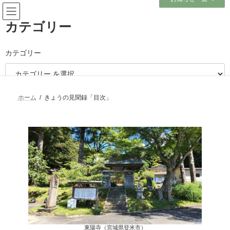
コ
ナ
ン
ビ
テ
ゲ
カテゴリー
ン
ー
ツ
シ
へ
ョ
カテゴリー
きょうの見聞録「目次」
ス
ン
キ
に
ッ
移
プ
動
ホーム
きょうの見聞録「目次」
最新の投稿
★★★仙台合同庁舎でコミュニケ
ーションとハラスメント防止研修
の講師を務めました（宮城県仙台
市）
2026年7月31日
★★★仙台シルバーセンターでカ
スタマーハラスメント研修の講師
東陽寺（宮城県登米市）