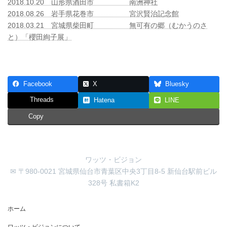
2018.10.20 山形県酒田市 南洲神社
2018.08.26 岩手県花巻市 宮沢賢治記念館
2018.03.21 宮城県柴田町 無可有の郷（むかうのさ
と）「櫻田絢子展」
Facebook
X
Bluesky
Threads
Hatena
LINE
Copy
ワッツ・ビジョン
✉ 〒980-0021 宮城県仙台市青葉区中央3丁目8-5 新仙台駅前ビル
328号 私書箱K2
ホーム